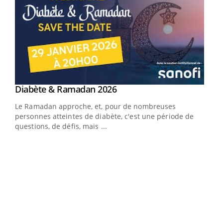
Youtube
Diabète & Ramadan 2026
Youtube
Le Ramadan approche, et, pour de nombreuses
vie !
personnes atteintes de diabète, c'est une période de
…
questions, de défis, mais ...
Un 
You
à l
Un é
mati
numé