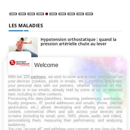
LES MALADIES
Hypotension orthostatique : quand la
pression artérielle chute au lever
Welcome
Drépanocytose : une déformation des
globules rouges aux conséquences
graves
With our 225
partners
, we wish to store and access information on
your devices (cookies, pixels in emails, etc.), combine and share
your personal data with our partners, whether collected on this
website or in our emails, already held by some of us, or obtained
Maladie de Charcot (Sclérose latérale
later, including in other contexts.
amyotrophique)
Processing this data (identifiers, browsing, preferences, purchases,
loyalty programs, IP, postal addresses and emails, phone, precise
geolocation, etc.) allows developing and offering you services,
content, commercial offers and ads across your devices and
screens (including by email, post, SMS, phone, audio, and video),
personalising them, measuring their performance, and analysing
audiences.
You can "accept all" and withdraw your consent at any time via the