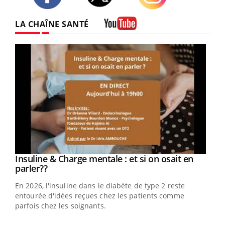
Twitter
Facebook
Instagram
LA CHAÎNE SANTÉ
Youtube
Youtube
Insuline & Charge mentale : et si on osait en
Youtube
Youtube
parler??
En 2026, l'insuline dans le diabète de type 2 reste
entourée d'idées reçues chez les patients comme
parfois chez les soignants.