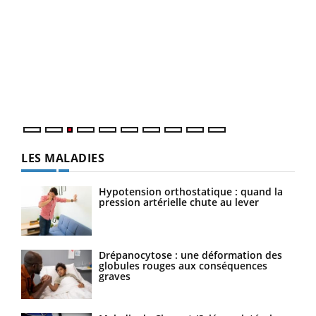
Ecz
You
pour
L'ét
Vaca
Nos 
LES MALADIES
Hypotension orthostatique : quand la
pression artérielle chute au lever
Drépanocytose : une déformation des
globules rouges aux conséquences
graves