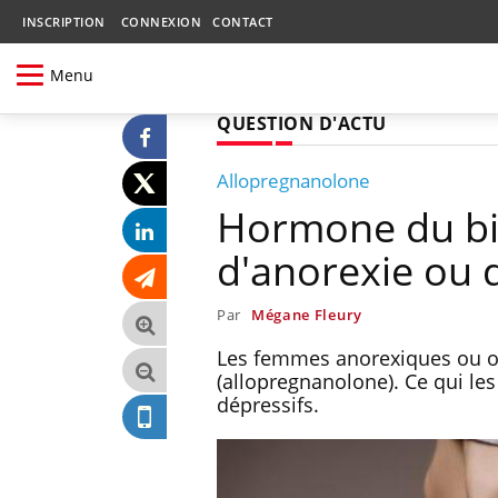
INSCRIPTION
CONNEXION
CONTACT
Menu
QUESTION D'ACTU
Allopregnanolone
Hormone du bie
d'anorexie ou 
Par
Mégane Fleury
Les femmes anorexiques ou ob
(allopregnanolone). Ce qui les
dépressifs.