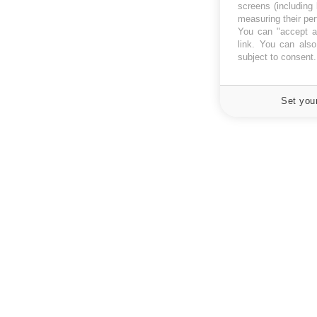
screens (including
measuring their pe
You can "accept al
link
. You can also 
subject to consent
Set you
À PROPOS
NEWSLETT
Recevez toute
Données personnelles et cookies
infos santé