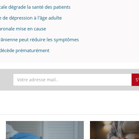
mutualiste innove en mat
s, mais ...
ale dégrade la santé des patients
santé : l'utilisation d'un 
numérique » permet ...
ue de dépression à l'âge adulte
uronale mise en cause
scrânienne peut réduire les symptômes
x décède prématurément
S
S