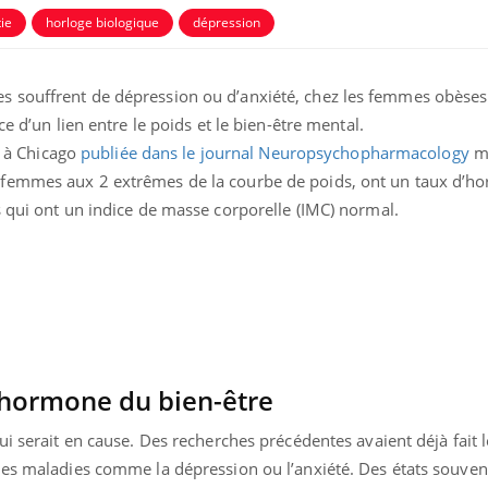
ie
horloge biologique
dépression
 souffrent de dépression ou d’anxiété, chez les femmes obèses
ce d’un lien entre le poids et le bien-être mental.
is à Chicago
publiée dans le journal Neuropsychopharmacology
mo
 femmes aux 2 extrêmes de la courbe de poids, ont un taux d’h
s qui ont un indice de masse corporelle (IMC) normal.
'hormone du bien-être
i serait en cause. Des recherches précédentes avaient déjà fait l
des maladies comme la dépression ou l’anxiété. Des états souve