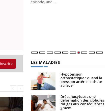
ière de bilan de
épisode, une ...
« jumeau
Qu
You
êtr
"Le
qua
Doc
dir
LES MALADIES
'inscrire
Hypotension
orthostatique : quand la
pression artérielle chute
au lever
Drépanocytose : une
déformation des globules
rouges aux conséquences
graves