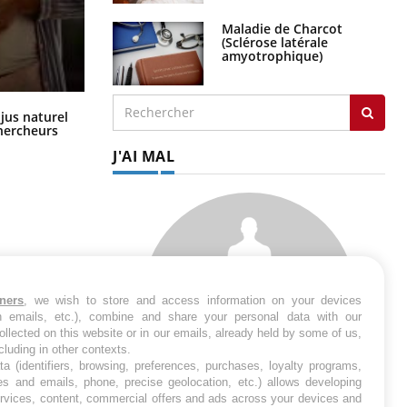
Maladie de Charcot
(Sclérose latérale
amyotrophique)
Comment oublier les écrans en
 jus naturel
vacances ?
chercheurs
J'AI MAL
tners
, we wish to store and access information on your devices
in emails, etc.), combine and share your personal data with our
ollected on this website or in our emails, already held by some of us,
ncluding in other contexts.
ta (identifiers, browsing, preferences, purchases, loyalty programs,
es and emails, phone, precise geolocation, etc.) allows developing
ervices, content, commercial offers and ads across your devices and