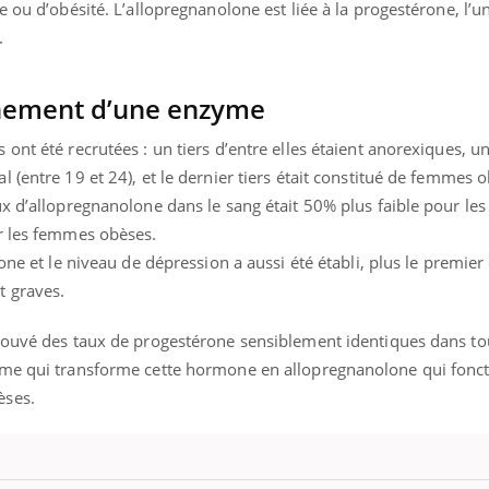
e ou d’obésité. L’allopregnanolone est liée à la progestérone, l’
.
nement d’une enzyme
nt été recrutées : un tiers d’entre elles étaient anorexiques, un 
 (entre 19 et 24), et le dernier tiers était constitué de femmes 
ux d’allopregnanolone dans le sang était 50% plus faible pour l
r les femmes obèses.
one et le niveau de dépression a aussi été établi, plus le premier
t graves.
rouvé des taux de progestérone sensiblement identiques dans to
yme qui transforme cette hormone en allopregnanolone qui fonct
Youtube
bète & Ramadan 2026
Un « jumeau numériq
tube
Youtube
èses.
faciliter l’accès à la 
Ramadan approche, et, pour de
Youtube
préventive
breuses personnes atteintes de
Un établissement lié à u
ète, c'est une période de questions, de