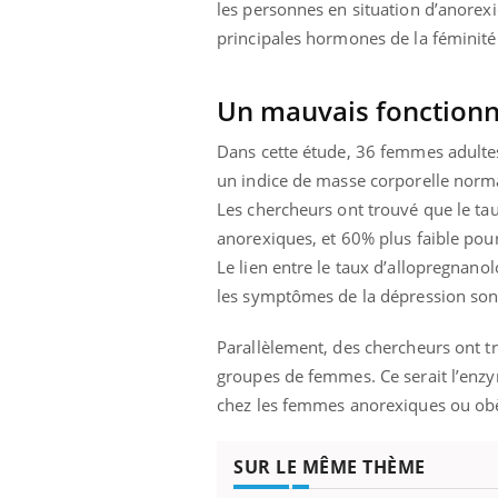
les personnes en situation d’anorexi
principales hormones de la féminité
Un mauvais fonction
Dans cette étude, 36 femmes adultes o
un indice de masse corporelle normal
Les chercheurs ont trouvé que le ta
anorexiques, et 60% plus faible pou
Le lien entre le taux d’allopregnanol
les symptômes de la dépression son
Parallèlement, des chercheurs ont t
groupes de femmes. Ce serait l’enz
ale : et si on
Eczéma Chronique des Mains : se
Dia
Youtube
You
chez les femmes anorexiques ou ob
ube
Youtube
préparer pour l’été !
Le 
 diabète de type 2
L'été arrive… et avec lui, un tout nouveau
nom
SUR LE MÊME THÈME
ues chez les
rythme de vie ! Vacances, plage, piscine,
diab