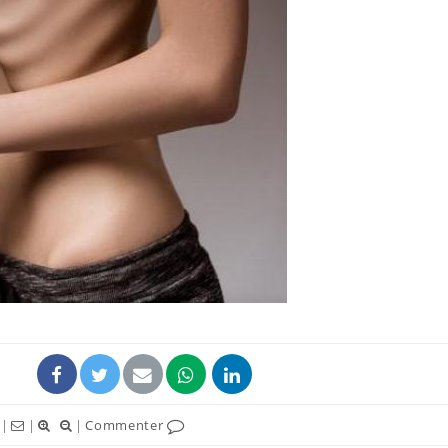
Grossesse et chaleur : ce
que dit la science
Le smartphone nuit-il à
l'apprentissage de la
lecture ?
Mordue par une tique en
vacances, elle reste dans
le coma pendant 42 jours
|
|
|
Commenter