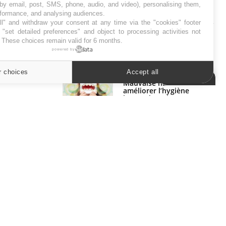
 by email, post, SMS, phone, audio, and video), personalising them,
SYMPTÔMES
rformance, and analysing audiences.
l" and withdraw your consent at any time via the "cookies" footer
"set detailed preferences" and object to processing activities not
Douleurs de l’avant-pied :
. These choices remain valid for 6 months.
des métatarsalgies à 90 %
powered by
liées à problème d’appui
r choices
Accept all
Cookies settings
Mauvaise haleine : il faut
améliorer l’hygiène
bucco-dentaire
ER
s les semaines les meilleures