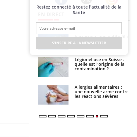
Restez connecté à toute l’actualité de la
Twitter
Facebook
Instagram
Santé
EN DIRECT
Mordue par un
Comment gérer le
barracuda, une petite fille
sommeil des enfants en
secourue grâce à un
vacances ?
S'INSCRIRE À LA NEWSLETTER
réflexe essentiel
Légionellose en Suisse :
Bilan prévention : ce que
quelle est l’origine de la
les kinés pourront
contamination ?
bientôt faire
Allergies alimentaires :
TDAH : quel est ce
une nouvelle arme contre
traitement autorisé aux
les réactions sévères
États-Unis ?