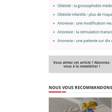
ez les soignants.
soleil, activités en plein air… Nos mains
défi
Obésité : la grossophobie médic
sont ...
Obésité infantile : plus de risq
Anorexie : une modification ne
Anorexie : la stimulation tran
Anorexie : une patiente sur di
Vous aimez cet article ? Abonnez-
vous à la newsletter !
NOUS VOUS RECOMMANDON