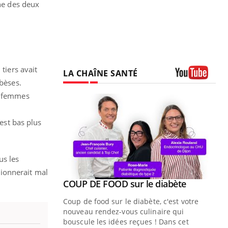
une des deux
tiers avait
LA CHAÎNE SANTÉ
obèses.
Youtube
es femmes
 est bas plus
us les
ionnerait mal
Youtube
ue » pour
COUP DE FOOD sur le diabète
Youtube
médecine
Coup de food sur le diabète, c'est votre
nouveau rendez-vous culinaire qui
n groupe
bouscule les idées reçues ! Dans cet