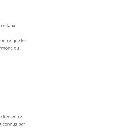
 ce taux
ntre que les
ormone du
e lien entre
nt connus par