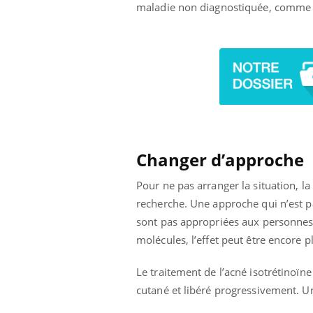
maladie non diagnostiquée, comme 
prendre pour
Insuline & Charge mentale : et si on
Ecz
Youtube
You
Youtube
osait en parler??
pré
llard mental ou
En 2026, l'insuline dans le diabète de type 2
L'ét
tômes de la
reste entourée d'idées reçues chez les
ryth
les ce qui la rend
patients comme parfois chez les soignants.
sole
sont
Changer d’approche
Pour ne pas arranger la situation, 
recherche. Une approche qui n’est pa
sont pas appropriées aux personnes
molécules, l’effet peut être encore p
Le traitement de l’acné isotrétinoïn
cutané et libéré progressivement. U