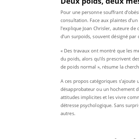
Deux poids, deux me
olorectal : une
Cytomégalovirus : ce qui
e simple aurait
change dans la prise en
Pour une personne souffrant d’obési
a donne au Pays
charge des femmes
enceintes
consultation. Face aux plaintes d’un
l’explique Joan Chrisler, auteure de c
d’un surpoids, souvent désigné par
« Des travaux ont montré que les 
du poids, alors qu’ils prescrivent d
de poids normal », résume la cherc
A ces propos catégoriques s’ajoute 
désapprobateur ou un hochement de 
attitudes implicites et les vivre co
détresse psychologique. Sans surpri
autres.