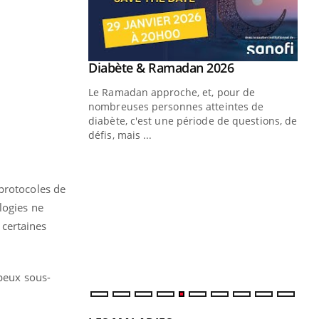
Youtube
Diabète & Ramadan 2026
Un « jumeau numérique » pour
Youtube
Youtube
faciliter l’accès à la médecine
Le Ramadan approche, et, pour de
Youtube
préventive
nombreuses personnes atteintes de
Un établissement lié à un groupe
diabète, c'est une période de questions, de
mutualiste innove en matière de bilan de
défis, mais ...
santé : l'utilisation d'un « jumeau
CO
You
numérique » permet ...
Cou
 protocoles de
nou
logies ne
bou
certaines
épi
ipeux sous-
LES MALADIES