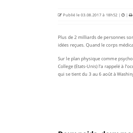
Publié le 03.08.2017 à 18h52
|
|
Plus de 2 milliards de personnes sont
idées reçues. Quand le corps médica
Sur le plan physique comme psychol
College (Etats-Unis) l’a rappelé à l
qui se tient du 3 au 6 août à Washing
 oublier les
Chikungunya, dengue,
n vacances ?
West Nile : que se passe-
t-il dans le sud de la
France ?
 connectés :
Les médicaments GLP-1
le travail
protègent-ils aussi les os
de plus en plus
?
soirées