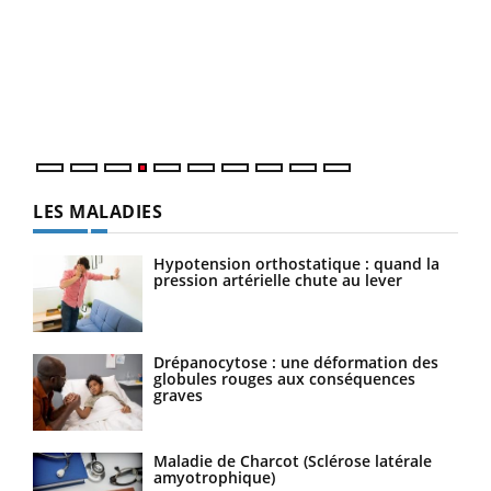
Dia
You
Le 
pers
ques
LES MALADIES
Hypotension orthostatique : quand la
pression artérielle chute au lever
Drépanocytose : une déformation des
globules rouges aux conséquences
graves
Maladie de Charcot (Sclérose latérale
amyotrophique)