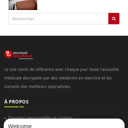
Le site santé de référence avec chaque jour toute l'actualité
médicale decryptée par des médecins en exercice et les
conseils des meilleurs spécialistes.
À PROPOS
Données personnelles et cookies
Welcome
Qui sommes-nous