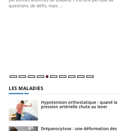
…
questions, de défis, mais ...
Un 
You
à l
Un é
mati
numé
LES MALADIES
Hypotension orthostatique : quand la
pression artérielle chute au lever
Drépanocytose : une déformation des