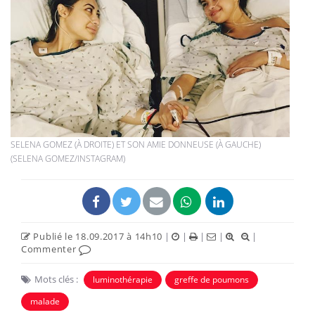
SELENA GOMEZ (À DROITE) ET SON AMIE DONNEUSE (À GAUCHE)
(SELENA GOMEZ/INSTAGRAM)
Publié le 18.09.2017 à 14h10
|
|
|
|
|
Commenter
Mots clés :
luminothérapie
greffe de poumons
malade