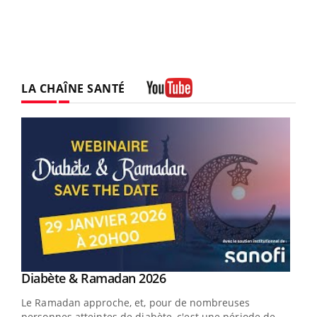
LA CHAÎNE SANTÉ
Youtube
Youtube
Diabète & Ramadan 2026
Youtube
Le Ramadan approche, et, pour de nombreuses
vie !
personnes atteintes de diabète, c'est une période de