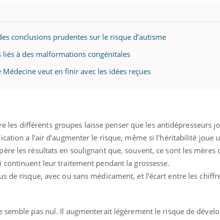
teur reçoivent Régis Blugeon, DRH et
comment protéger vos ma
cteur ...
et éviter les ...
des conclusions prudentes sur le risque d’autisme
 liés à des malformations congénitales
 Médecine veut en finir avec les idées reçues
ntre les différents groupes laisse penser que les antidépresseurs j
ation a l’air d’augmenter le risque, même si l’héritabilité joue u
re les résultats en soulignant que, souvent, ce sont les mères 
 continuent leur traitement pendant la grossesse.
s de risque, avec ou sans médicament, et l’écart entre les chiffr
e semble pas nul. Il augmenterait légèrement le risque de dével