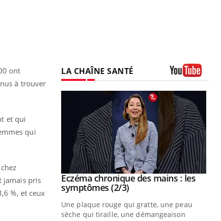
LA CHAÎNE SANTÉ
00 ont
enus à trouver
Youtube
t et qui
 femmes qui
 chez
 mains : au
Eczéma chronique des mains : les
Youtube
 jamais pris
be
Youtube
symptômes (2/3)
3,6 %, et ceux
ès Zaraa,
Une plaque rouge qui gratte, une peau
us explique
sèche qui tiraille, une démangeaison