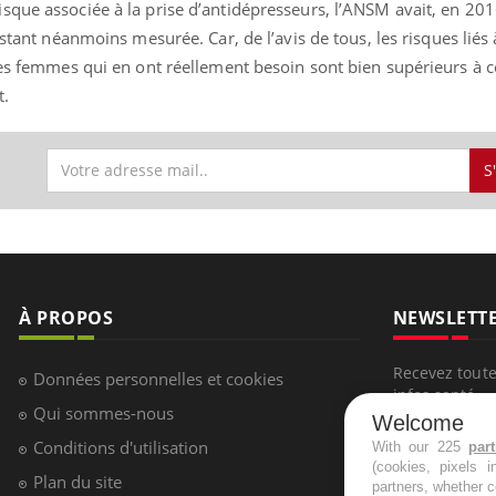
sque associée à la prise d’antidépresseurs, l’ANSM avait, en 201
estant néanmoins mesurée. Car, de l’avis de tous, les risques liés 
les femmes qui en ont réellement besoin sont bien supérieurs à c
t.
S
À PROPOS
NEWSLETT
Recevez toute
Données personnelles et cookies
infos santé
Qui sommes-nous
Welcome
Conditions d'utilisation
With our 225
par
(cookies, pixels 
Plan du site
partners, whether c