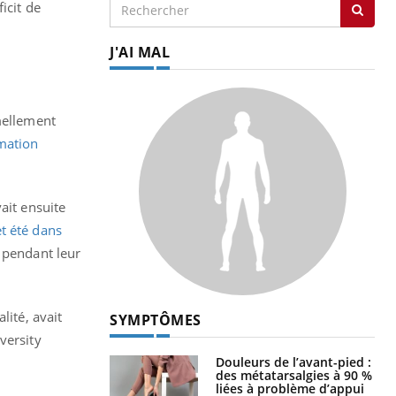
icit de
J'AI MAL
mellement
mation
ait ensuite
et été dans
 pendant leur
lité, avait
SYMPTÔMES
versity
Douleurs de l’avant-pied :
des métatarsalgies à 90 %
liées à problème d’appui