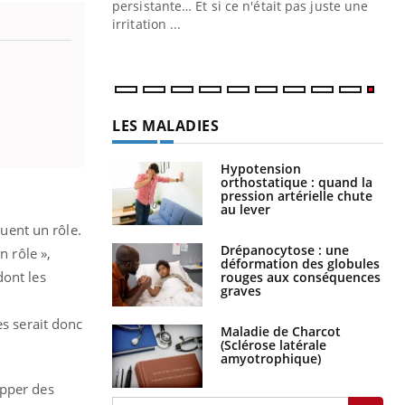
ins au quotidien
persistante… Et si ce n'était pas juste une
irritation ...
LES MALADIES
Hypotension
orthostatique : quand la
pression artérielle chute
au lever
ouent un rôle.
Drépanocytose : une
n rôle »,
déformation des globules
dont les
rouges aux conséquences
graves
es serait donc
Maladie de Charcot
(Sclérose latérale
amyotrophique)
opper des