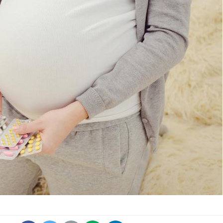
Hantavir
détecté 
en Fran
Mortalit
rapport 
son tau
Grossess
naturel 
des che