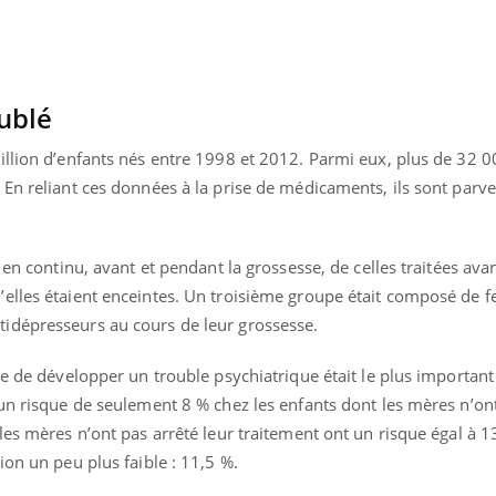
ublé
illion d’enfants nés entre 1998 et 2012. Parmi eux, plus de 32 0
 En reliant ces données à la prise de médicaments, ils sont parv
 en continu, avant et pendant la grossesse, de celles traitées avan
’elles étaient enceintes. Un troisième groupe était composé de
idépresseurs au cours de leur grossesse.
ue de développer un trouble psychiatrique était le plus important
nd l’entreprise mise sur le bien
Eczéma chronique des
tube
Youtube
un risque de seulement 8 % chez les enfants dont les mères n’ont
Youtube
Youtu
e global
quotidien (3/3)
les mères n’ont pas arrêté leur traitement ont un risque égal à 1
 rendez-vous de la santé et de la
Dans cette vidéo, le Dr In
ion un peu plus faible : 11,5 %.
ité de vie au travail" de Pourquoi
dermatologue à Paris, vo