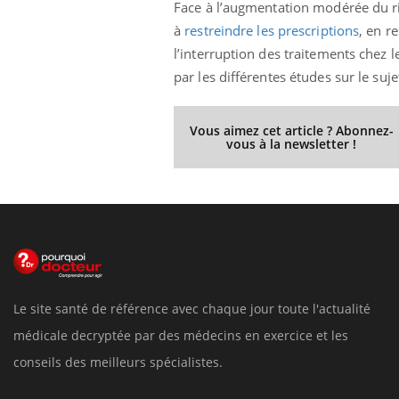
Face à l’augmentation modérée du ri
à
restreindre les prescriptions
, en r
l’interruption des traitements chez 
par les différentes études sur le suje
Vous aimez cet article ? Abonnez-
vous à la newsletter !
Le site santé de référence avec chaque jour toute l'actualité
médicale decryptée par des médecins en exercice et les
conseils des meilleurs spécialistes.