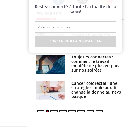
Restez connecté à toute l’actualité de la
Twitter
Facebook
Instagram
Santé
EN DIRECT
us : un cas
Comment oublier les
chez un touriste
écrans en vacances ?
ce
S'INSCRIRE À LA NEWSLETTER
é infantile : un
Toujours connectés :
s’interroge sur
comment le travail
x élevé en France
empiète de plus en plus
sur nos soirées
e à risque : ce jus
Cancer colorectal : une
attire l'attention
stratégie simple aurait
rcheurs
changé la donne au Pays
basque