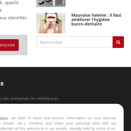
6, appelé
à
Mauvaise haleine : il faut
eux identifiés
améliorer l’hygiène
bucco-dentaire
'inscrire
ER
s les semaines les meilleures
tners
, we wish to store and access information on your devices
in emails, etc.), combine and share your personal data with our
ollected on this website or in our emails, already held by some of us,