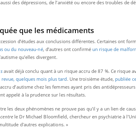
 aussi des dépressions, de l’anxiété ou encore des troubles de déf
isquée que les médicaments
ccession d’études aux conclusions différentes. Certaines ont for
tus ou du nouveau-né
, d’autres ont confirmé
un risque de malfor
l’autisme qu’elles divergent.
cs
avait déjà conclu quant à un risque accru de 87 %. Ce risque av
revue, quelques mois plus tard
. Une troisième étude,
publiée c
e accru d’autisme chez les femmes ayant pris des antidépresseurs
nt appelé à la prudence sur les résultats.
ntre les deux phénomènes ne prouve pas qu'il y a un lien de causa
 centre
le Dr Michael Bloomfield, chercheur en psychiatrie à l’Uni
ultitude d'autres explications. »