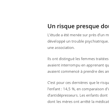
Un risque presque do
L’étude a été menée sur près d’un m
développé un trouble psychiatrique.
une association.
Ils ont distingué les femmes traitées
avaient interrompu en apprenant qu
avaient commencé à prendre des ant
C’est pour ces dernières que le risq
Youtube
ue » pour
COUP DE FOOD sur le diabète
Qua
Youtube
You
l’enfant : 14,5 %, en comparaison d’
médecine
êtr
d’antidépresseurs. Les enfants dont 
Coup de food sur le diabète, c'est votre
"Les
nouveau rendez-vous culinaire qui
dont les mères ont arrêté la médicat
 groupe
qual
bouscule les idées reçues ! Dans cet