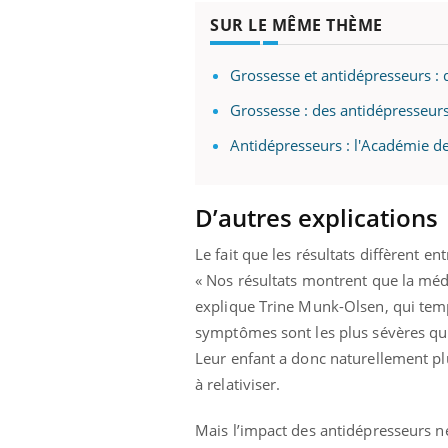
ère de bilan de
Doc
épisode, une ...
SUR LE MÊME THÈME
« jumeau
dire
Grossesse et antidépresseurs : 
Grossesse : des antidépresseurs
Antidépresseurs : l'Académie de
D’autres explications
Le fait que les résultats diffèrent e
« Nos résultats montrent que la médic
explique Trine Munk-Olsen, qui tempè
symptômes sont les plus sévères qui
Leur enfant a donc naturellement plu
à relativiser.
Mais l’impact des antidépresseurs n