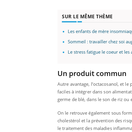
les ce qui la rend
patients comme parfois chez les soignants.
sole
sont
SUR LE MÊME THÈME
Les enfants de mère insomniaq
Sommeil : travailler chez soi a
Le stress fatigue le coeur et les 
Un produit commun
Autre avantage, l’octacosanol, et le
faciles à intégrer dans son alimenta
germe de blé, dans le son de riz ou e
On le retrouve également sous forme
cholestérol et la prévention des risq
le traitement des maladies inflamma