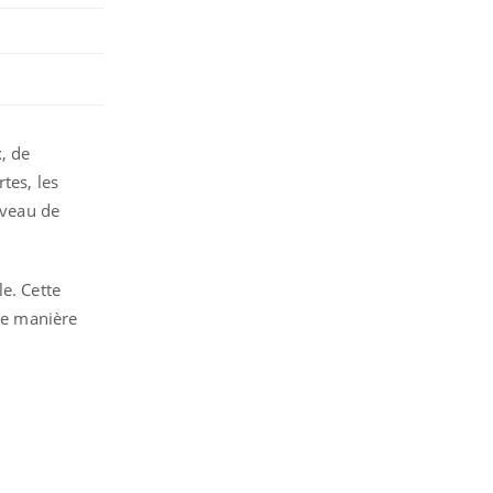
x, de
rtes, les
iveau de
e. Cette
 de manière