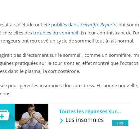
résultats d’étude ont été
publiés dans
Scientific Reports
, ont soum
é chez elles des
troubles du sommeil
. En leur administrant de l’o
s rongeurs ont retrouvé un cycle de sommeil tout à fait normal.
’agirait pas directement sur le sommeil, comme un somnifère, ma
guines pratiquées sur la souris ont en effet montré que l’octacosa
ess dans le plasma, la corticostérone.
isée pour gérer les insomnies dues au stress. Et, bonne nouvelle, 
onnus.
éma Chronique des Mains : se
tube
Youtube
parer pour l’été !
é arrive… et avec lui, un tout nouveau
me de vie ! Vacances, plage, piscine,