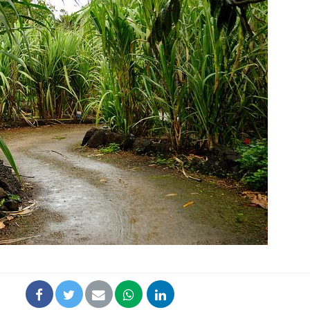
Grossesse et chaleur : ce
que dit la science
Le smartphone nuit-il à
l'apprentissage de la
lecture ?
Mordue par une tique en
vacances, elle reste dans
le coma pendant 42 jours