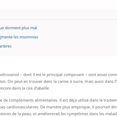
il, activités en plein air… Nos mains
 ...
ue dorment plus mal
ugmente les insomnies
artères
 policosanol – dont il est le principal composant – sont assez co
tion. On peut en trouver dans la canne à sucre, mais aussi dans l’
ncore dans la cire d’abeille.
 de compléments alimentaires. Il est déjà utilisé dans le traite
ues cardiovasculaires. De manière plus empirique, il pourrait êtr
toires de la peau, et améliorerait les symptômes dans les malad