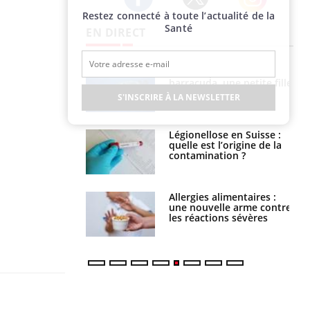
Restez connecté à toute l’actualité de la
Twitter
Facebook
Instagram
Santé
EN DIRECT
Mordue par un
Comment gérer le
barracuda, une petite fille
sommeil des enfants en
secourue grâce à un
vacances ?
S'INSCRIRE À LA NEWSLETTER
réflexe essentiel
Légionellose en Suisse :
Bilan prévention : ce que
quelle est l’origine de la
les kinés pourront
contamination ?
bientôt faire
Allergies alimentaires :
TDAH : quel est ce
une nouvelle arme contre
traitement autorisé aux
les réactions sévères
États-Unis ?