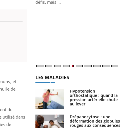
défis, mais ...
Un « jumeau numérique » pour
CO
Youtube
You
faciliter l’accès à la médecine
Youtube
Cou
préventive
nou
Un établissement lié à un groupe
bou
mutualiste innove en matière de bilan de
épi
santé : l'utilisation d'un « jumeau
numérique » permet ...
LES MALADIES
mmuns, et
huile de
Hypotension
orthostatique : quand la
pression artérielle chute
au lever
ment du
Drépanocytose : une
e utilisé dans
déformation des globules
ies de
rouges aux conséquences