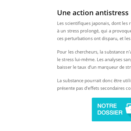
Une action antistress
Les scientifiques japonais, dont les 
à un stress prolongé, qui a provoqu
ces perturbations ont disparu, et le
Pour les chercheurs, la substance n
le stress lui-même. Les analyses san
baisser le taux d’un marqueur de str
La substance pourrait donc être util
présente pas d’effets secondaires c
prendre pour
Insuline & Charge mentale : et si on
Ecz
Youtube
You
Youtube
osait en parler??
pré
llard mental ou
En 2026, l'insuline dans le diabète de type 2
L'ét
tômes de la
reste entourée d'idées reçues chez les
ryth