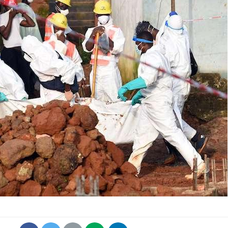
Comment éviter une otite
Grossess
pendant les vacances ?
naturel 
des che
Hantavirus : un cas
Comment
détecté chez un touriste
écrans 
en France
Mortalité infantile : un
Toujour
rapport s’interroge sur
comment
son taux élevé en France
empiète
sur nos 