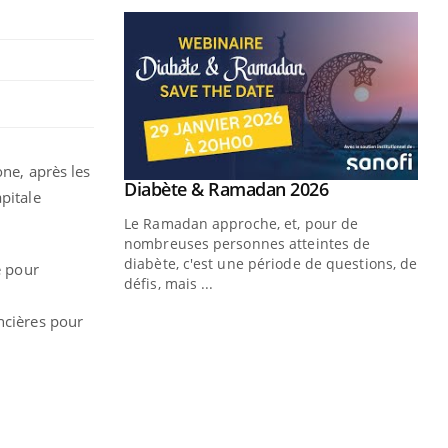
one, après les
pitale
e pour
ncières pour