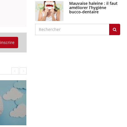
graves
Maladie de Charcot
(Sclérose latérale
amyotrophique)
'inscrire
J'AI MAL