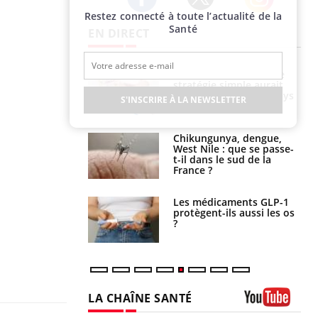
Restez connecté à toute l’actualité de la
Twitter
Facebook
Instagram
Santé
EN DIRECT
e à risque : ce jus
Cancer colorectal : une
attire l'attention
stratégie simple aurait
rcheurs
changé la donne au Pays
S'INSCRIRE À LA NEWSLETTER
basque
 oublier les
Chikungunya, dengue,
en vacances ?
West Nile : que se passe-
t-il dans le sud de la
France ?
s connectés :
Les médicaments GLP-1
 le travail
protègent-ils aussi les os
 de plus en plus
?
soirées