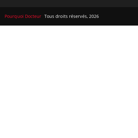
Le site santé de référence avec chaque jour toute l'actualité
médicale decryptée par des médecins en exercice et les
conseils des meilleurs spécialistes.
Pourquoi Docteur
Tous droits réservés, 2026