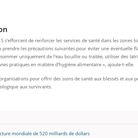
ients comme parfois chez les soignants.
soleil, activités en plein
sont ...
ion
 s'efforcent de renforcer les services de santé dans les zones 
 prendre les précautions suivantes pour éviter une éventuelle 
sommer uniquement de l'eau bouillie ou traitée, utiliser des latr
nes pratiques en matière d'hygiène alimentaire », ajoute-t-elle.
organisations pour offrir des soins de santé aux blessés et aux 
hologique aux survivants.
acture mondiale de 520 milliards de dollars