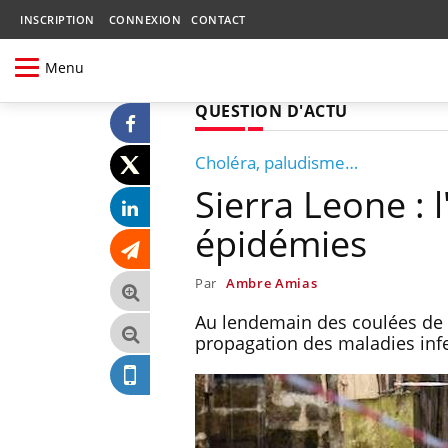
INSCRIPTION
CONNEXION
CONTACT
Menu
QUESTION D'ACTU
Choléra, paludisme…
Sierra Leone : 
épidémies
Par
Ambre Amias
Au lendemain des coulées de b
propagation des maladies infe