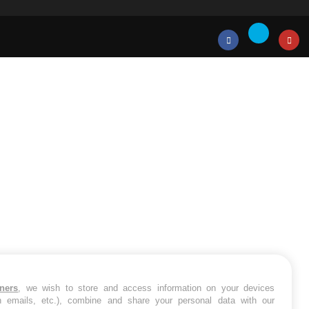
RE
Twitter
Facebook
Instagr
tners
, we wish to store and access information on your devices
in emails, etc.), combine and share your personal data with our