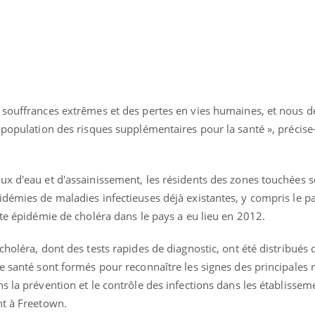
 souffrances extrêmes et des pertes en vies humaines, et nous d
 population des risques supplémentaires pour la santé », précise-
ux d'eau et d'assainissement, les résidents des zones touchées s
démies de maladies infectieuses déjà existantes, y compris le p
nte épidémie de choléra dans le pays a eu lieu en 2012.
holéra, dont des tests rapides de diagnostic, ont été distribués 
uline & Charge mentale : et si on
Eczéma Chronique des
tube
Youtube
Youtube
Y
it en parler??
préparer pour l’été !
e santé sont formés pour reconnaître les signes des principales
s la prévention et le contrôle des infections dans les établissem
026, l'insuline dans le diabète de type 2
L'été arrive… et avec lui,
ht à Freetown.
e entourée d'idées reçues chez les
rythme de vie ! Vacances, 