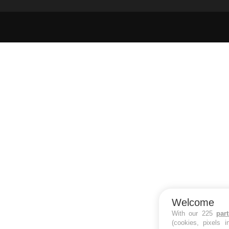
Données personnelles et cookies
infos santé
Qui sommes-nous
Conditions d'utilisation
Plan du site
S'INSCRI
Mentions Légales
Nous contacter
Welcome
With our 225
par
(cookies, pixels 