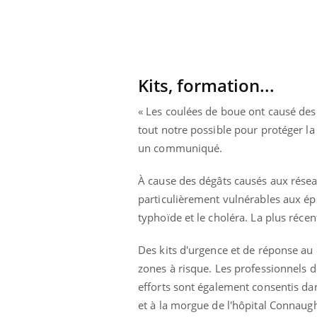
Kits, formation...
« Les coulées de boue ont causé des
tout notre possible pour protéger la
un communiqué.
À cause des dégâts causés aux résea
particulièrement vulnérables aux épi
typhoïde et le choléra. La plus réce
Des kits d'urgence et de réponse au c
 Mains :
Carence en fer : comprendre pour
Ins
Youtube
You
Youtube
Youtube
prévenir
osa
zones à risque. Les professionnels d
efforts sont également consentis dan
aciles à aborder...
Fatigue, irritabilité, brouillard mental ou
En 2
et à la morgue de l'hôpital Connaug
poser des
même alopécie… Les symptômes de la
rest