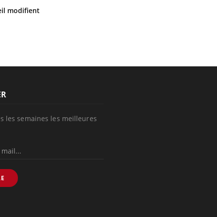
Mon enfant est-il trop sensible ou
il modifient
simplement très empathique ?
SYMPTÔMES
Douleurs de l’avant-pied :
des métatarsalgies à 90 %
liées à problème d’appui
Mauvaise haleine : il faut
améliorer l’hygiène
bucco-dentaire
ER
s les semaines les meilleures