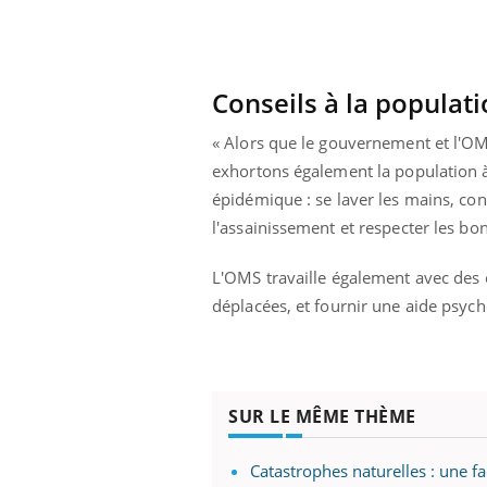
'un proche c'est
carence en fer sont multiples ce qui la rend
pat
...
Conseils à la populat
« Alors que le gouvernement et l'OMS
exhortons également la population à
épidémique : se laver les mains, con
l'assainissement et respecter les bon
L'OMS travaille également avec des 
déplacées, et fournir une aide psyc
SUR LE MÊME THÈME
Catastrophes naturelles : une f