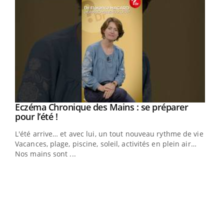
Eczéma Chronique des Mains : se préparer
Youtube
Youtube
pour l’été !
L'été arrive… et avec lui, un tout nouveau rythme de vie !
Vacances, plage, piscine, soleil, activités en plein air…
Nos mains sont ...
Dia
You
Le 
pers