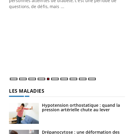
vie !
personnes atteintes de diabète, c'est une période de
…
questions, de défis, mais ...
Un 
You
à l
Un é
mati
numé
LES MALADIES
Hypotension orthostatique : quand la
pression artérielle chute au lever
Drépanocytose : une déformation des