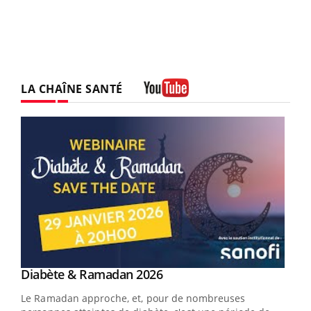
LA CHAÎNE SANTÉ
Youtube
Youtube
Diabète & Ramadan 2026
Youtube
Le Ramadan approche, et, pour de nombreuses