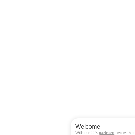
Welcome
With our 225
partners
, we wish t