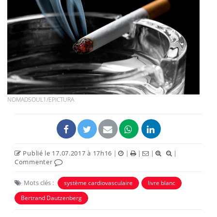
NOMADSOUL1/EPICTURA
Publié le 17.07.2017 à 17h16
|
|
|
|
|
Commenter
Mots clés :
système cardiovasculaire
livre blanc
Bertrand Dautzenberg