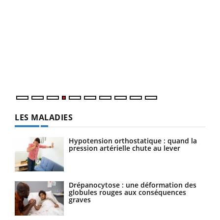
Dia
You
Le 
pers
ques
LES MALADIES
Hypotension orthostatique : quand la
pression artérielle chute au lever
Drépanocytose : une déformation des
globules rouges aux conséquences
graves