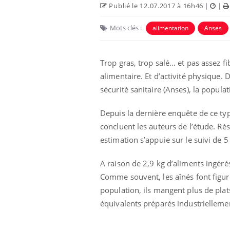
Publié le 12.07.2017 à 16h46
|
|
Mots clés :
alimentation
Anses
Trop gras, trop salé… et pas assez fi
alimentaire. Et d’activité physique. 
sécurité sanitaire (Anses), la popul
 Mains :
Carence en fer : comprendre pour
Ins
Youtube
You
Youtube
Youtube
prévenir
osa
Depuis la dernière enquête de ce ty
aciles à aborder...
Fatigue, irritabilité, brouillard mental ou
En 2
concluent les auteurs de l’étude. Ré
poser des
même alopécie… Les symptômes de la
rest
estimation s’appuie sur le suivi de
'un proche c'est
carence en fer sont multiples ce qui la rend
pat
...
A raison de 2,9 kg d’aliments ingéré
Comme souvent, les aînés font figure
population, ils mangent plus de plat
équivalents préparés industrielleme