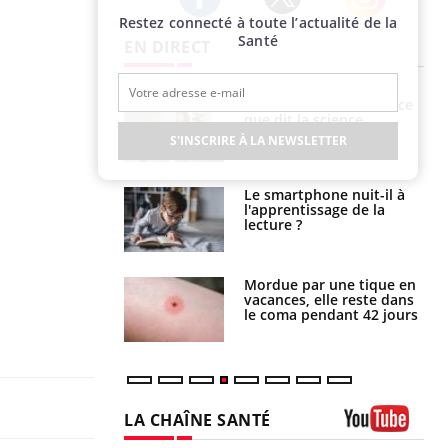
Restez connecté à toute l’actualité de la
Twitter
Facebook
Instagram
Santé
EN DIRECT
Grossesse et chaleur : ce
Mordue par un
que dit la science
barracuda, une petite fille
secourue grâce à un
S'INSCRIRE À LA NEWSLETTER
réflexe essentiel
Le smartphone nuit-il à
Légionellose en Suisse :
l'apprentissage de la
quelle est l’origine de la
lecture ?
contamination ?
Mordue par une tique en
Allergies alimentaires :
vacances, elle reste dans
une nouvelle arme contre
le coma pendant 42 jours
les réactions sévères
LA CHAÎNE SANTÉ
Youtube