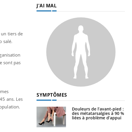
J'AI MAL
 un tiers de
p salé.
ganisation
ne sont pas
gumes
SYMPTÔMES
 45 ans. Les
opulation.
Douleurs de l’avant-pied :
des métatarsalgies à 90 %
liées à problème d’appui