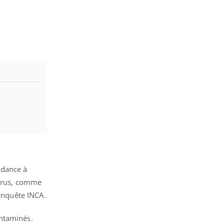
ndance à
 crus, comme
 enquête INCA.
ontaminés.