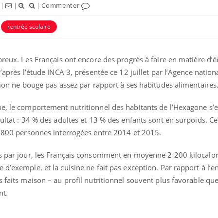
|
|
|
Commenter
rentrée scolaire
breux. Les Français ont encore des progrès à faire en matière d’é
D’après l’étude INCA 3, présentée ce 12 juillet par l’Agence nation
ation ne bouge pas assez par rapport à ses habitudes alimentaires
uline & Charge mentale : et si on
tube
Youtube
it en parler??
pe, le comportement nutritionnel des habitants de l’Hexagone s’e
026, l'insuline dans le diabète de type 2
sultat : 34 % des adultes et 13 % des enfants sont en surpoids. Ce
e entourée d'idées reçues chez les
 5 800 personnes interrogées entre 2014 et 2015.
ients comme parfois chez les soignants.
s par jour, les Français consomment en moyenne 2 200 kilocalori
 d’exemple, et la cuisine ne fait pas exception. Par rapport à l’
s faits maison – au profil nutritionnel souvent plus favorable que
nt.