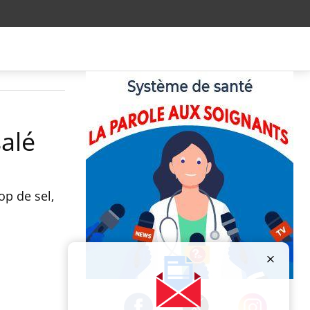
salé
op de sel,
Publicité