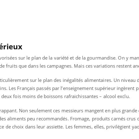
érieux
favorisées sur le plan de la variété et de la gourmandise. On y ma
s de fruits que dans les campagnes. Mais ces variations restent a
iculièrement sur le plan des inégalités alimentaires. Un niveau 
ns. Les Français passés par l’enseignement supérieur ingèrent pl
t deux fois moins de boissons rafraichissantes – alcool exclu.
si frappant. Non seulement ces messieurs mangent en plus grande 
s des aliments peu recommandés. Fromage, produits carnés crus 
de choix dans leur assiette. Les femmes, elles, privilégient yao