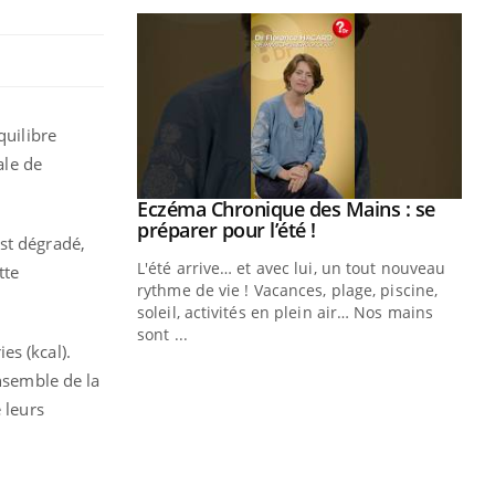
quilibre
ale de
.
Eczéma Chronique des Mains : se
Youtube
Youtube
préparer pour l’été !
st dégradé,
L'été arrive… et avec lui, un tout nouveau
tte
rythme de vie ! Vacances, plage, piscine,
soleil, activités en plein air… Nos mains
sont ...
Youtube
es (kcal).
Diabète & Ramadan 2026
Un
Youtube
You
fac
ensemble de la
Le Ramadan approche, et, pour de
pr
 leurs
nombreuses personnes atteintes de
Un 
diabète, c'est une période de questions, de
mut
défis, mais ...
san