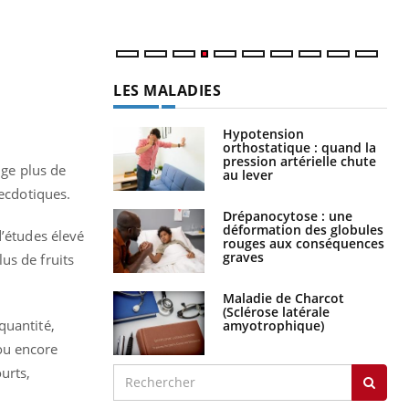
num
LES MALADIES
Hypotension
orthostatique : quand la
pression artérielle chute
nge plus de
au lever
necdotiques.
Drépanocytose : une
déformation des globules
d’études élevé
rouges aux conséquences
graves
us de fruits
Maladie de Charcot
(Sclérose latérale
quantité,
amyotrophique)
ou encore
urts,