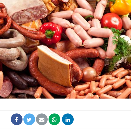
Fortes chaleurs :
pourquoi le risque de
noyade grimpe-t-il ?
Le Viagra pourrait-il
freiner la propagation du
cancer ?
Pourquoi manger moins
de protéines pourrait
finalement être bénéfique