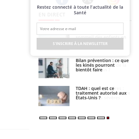
Restez connecté à toute l’actualité de la
Twitter
Facebook
Instagram
Santé
EN DIRECT
par un
Comment gérer le
a, une petite fille
sommeil des enfants en
e grâce à un
vacances ?
S'INSCRIRE À LA NEWSLETTER
essentiel
lose en Suisse :
Bilan prévention : ce que
st l’origine de la
les kinés pourront
nation ?
bientôt faire
s alimentaires :
TDAH : quel est ce
velle arme contre
traitement autorisé aux
tions sévères
États-Unis ?