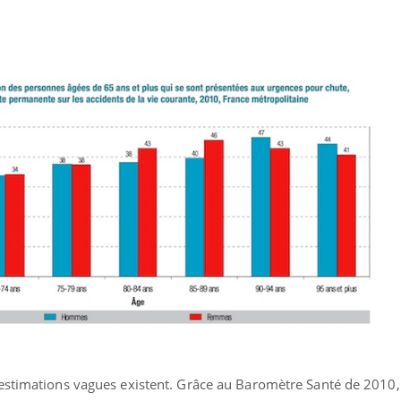
ualiste innove en matière de bilan de
épisode, une ...
é : l'utilisation d'un « jumeau
érique » permet ...
estimations vagues existent. Grâce au Baromètre Santé de 2010,