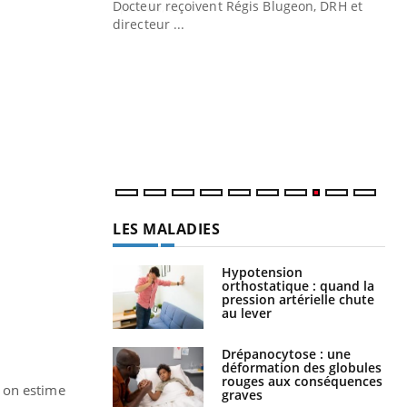
Docteur reçoivent Régis Blugeon, DRH et
directeur ...
Ec
You
quo
Dan
der
com
et é
LES MALADIES
Hypotension
orthostatique : quand la
pression artérielle chute
au lever
Drépanocytose : une
déformation des globules
rouges aux conséquences
 on estime
graves