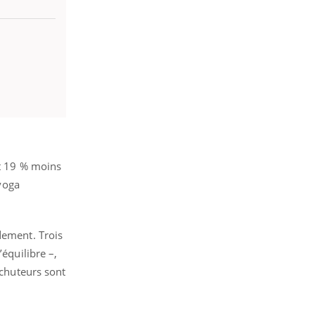
nt 19 % moins
 yoga
dement. Trois
équilibre –,
 chuteurs sont