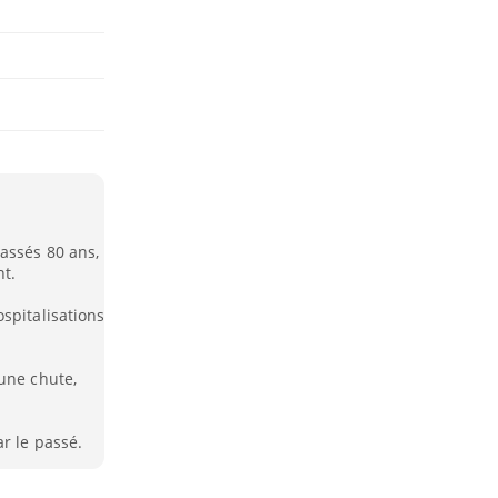
assés 80 ans,
nt.
spitalisations
une chute,
r le passé.