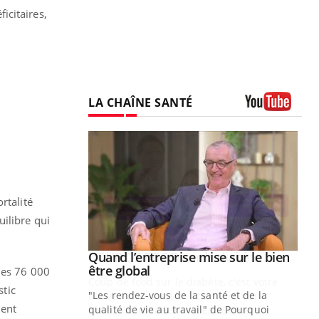
ficitaires,
LA CHAÎNE SANTÉ
Youtube
rtalité
ilibre qui
Youtube
 diabète
Quand l’entreprise mise sur le bien
Youtube
Youtube
être global
les 76 000
e, c'est votre
stic
"Les rendez-vous de la santé et de la
naire qui
ment
qualité de vie au travail" de Pourquoi
 ! Dans cet