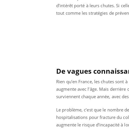
d’intérêt porté à leurs chutes. Si cel
tout comme les stratégies de préven
De vagues connaissa
Rien qu’en France, les chutes sont à
augmente avec l’âge. Mais derrière 
surviennent chaque année, avec de
Youtube
 Mains : se
Diabète & Ramadan 2026
Un 
Youtube
You
outube
fac
Le problème, c’est que le nombre de 
Le Ramadan approche, et, pour de
pré
hospitalisations pour fracture du col
un tout nouveau
nombreuses personnes atteintes de
augmente le risque d’incapacité à lo
Un 
lage, piscine,
diabète, c'est une période de questions, de