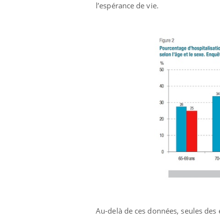
mut
air… Nos mains
défis, mais ...
l’espérance de vie.
sant
num
Au-delà de ces données, seules des 