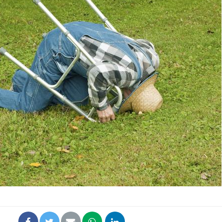
Grossesse et chaleur : ce
Mordue 
que dit la science
barracud
secouru
réflexe 
Le smartphone nuit-il à
Légionel
l'apprentissage de la
quelle e
lecture ?
contami
Mordue par une tique en
Allergie
vacances, elle reste dans
une nou
le coma pendant 42 jours
les réac