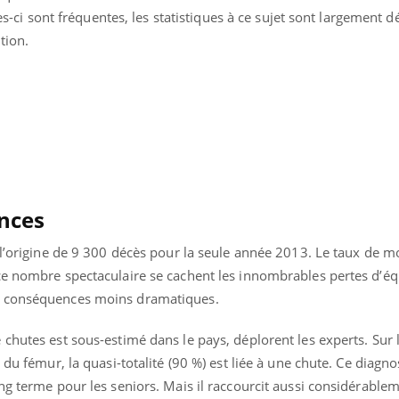
les-ci sont fréquentes, les statistiques à ce sujet sont largement dé
tion.
nces
 l’origine de 9 300 décès pour la seule année 2013. Le taux de mo
ce nombre spectaculaire se cachent les innombrables pertes d’équ
s conséquences moins dramatiques.
« jumeau numérique » pour
COUP DE FOOD sur le
tube
Youtube
iliter l’accès à la médecine
chutes est sous-estimé dans le pays, déplorent les experts. Sur 
Youtube
Coup de food sur le diabèt
ventive
 du fémur, la quasi-totalité (90 %) est liée à une chute. Ce diagno
nouveau rendez-vous culi
ng terme pour les seniors. Mais il raccourcit aussi considérable
établissement lié à un groupe
bouscule les idées reçues