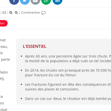
|
|
|
Commenter
lier
 met
L'ESSENTIEL
veau,
de
Après 65 ans, une personne âgée sur trois chute. P
 perte
la moitié de la population a déjà subi un tel incide
,
En 2014, les chutes ont provoqué près de 70 000 ho
letin
pour fracture du col du fémur.
H),
Les fractures figurent en tête des conséquences d’
suivies des plaies et contusions.
ce
Dans un cas sur deux, le chuteur est déjà tombé pa
nos
nque