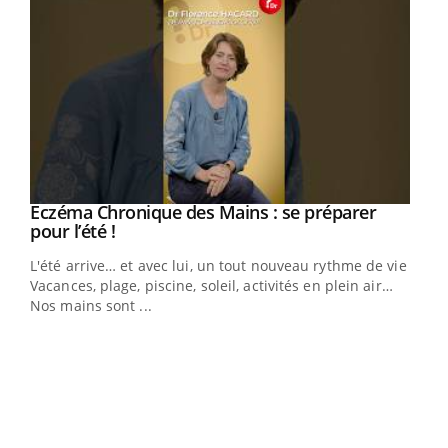
Eczéma Chronique des Mains : se préparer
Youtube
Youtube
pour l’été !
L'été arrive… et avec lui, un tout nouveau rythme de vie !
Vacances, plage, piscine, soleil, activités en plein air…
Nos mains sont ...
Dia
You
Le 
pers