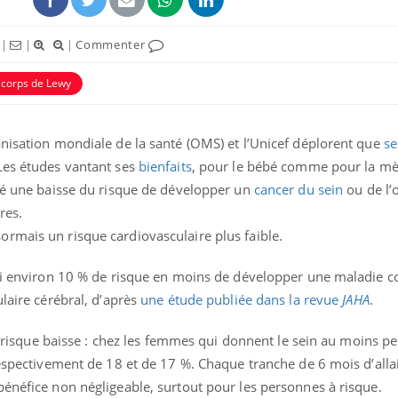
|
|
|
Commenter
 corps de Lewy
anisation mondiale de la santé (OMS) et l’Unicef déplorent que
se
es études vantant ses
bienfaits
, pour le bébé comme pour la mè
tré une baisse du risque de développer un
cancer du sein
ou de l’
res.
rmais un risque cardiovasculaire plus faible.
Bébés, jeunes enfants :
Hantavir
quelle trousse à
détecté 
nsi environ 10 % de risque en moins de développer une maladie 
pharmacie pour les
en Fran
vacances ?
ulaire cérébral, d’après
une étude publiée dans la revue
JAHA
.
Syndrome métabolique :
Mortalit
 le risque baisse : chez les femmes qui donnent le sein au moins 
quels sont les meilleurs
rapport 
exercices physiques ?
son tau
 respectivement de 18 et de 17 %. Chaque tranche de 6 mois d’all
bénéfice non négligeable, surtout pour les personnes à risque.