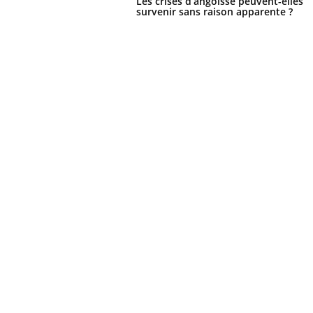
Les crises d’angoisse peuvent-elles
survenir sans raison apparente ?