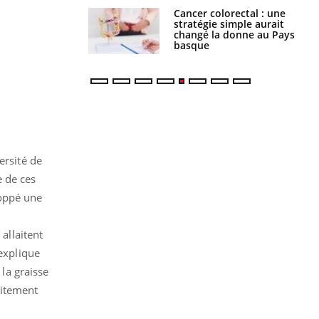
e à risque : ce jus
Cancer colorectal : une
attire l'attention
stratégie simple aurait
rcheurs
changé la donne au Pays
basque
ersité de
e de ces
loppé une
allaitent
 explique
 la graisse
aitement