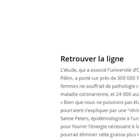
 caries pouvaient
Mon enfant est-il trop
disparaître sans
sensible ou simplement
e ?
très empathique ?
Retrouver la ligne
L’étude, qui a associé l’université 
Pékin, a porté sur près de 300 000 
femmes ne souffrait de pathologie c
maladie coronarienne, et 24 000 ava
« Bien que nous ne puissions pas étab
pourraient s’expliquer par une "réin
Sanne Peters, épidémiologiste à l’uni
pour fournir l’énergie nécessaire à l
pourrait éliminer cette graisse plus 