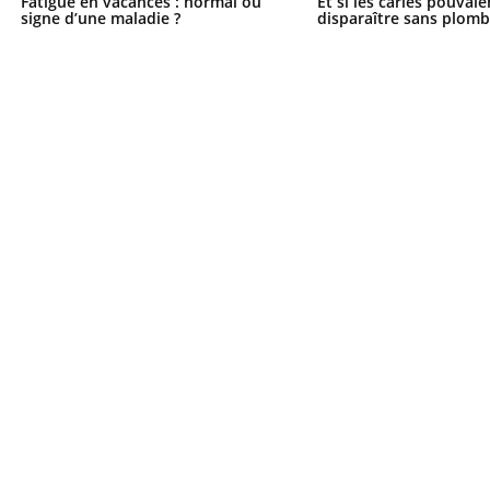
Fatigue en vacances : normal ou
Et si les caries pouvai
signe d’une maladie ?
disparaître sans plomb