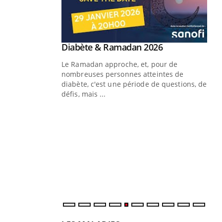
Youtube
 Mains : se
Diabète & Ramadan 2026
Youtube
outube
Le Ramadan approche, et, pour de
 un tout nouveau
nombreuses personnes atteintes de
plage, piscine,
diabète, c'est une période de questions, de
 air… Nos mains
défis, mais ...
Un
You
fac
pr
Un 
mut
san
num