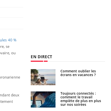
ules 40 %
re, se
ovaire, ou
EN DIRECT
us : un cas
Comment oublier les
chez un touriste
écrans en vacances ?
coronarienne
ce
é infantile : un
Toujours connectés :
pendant deux
s’interroge sur
comment le travail
x élevé en France
empiète de plus en plus
aitement
sur nos soirées