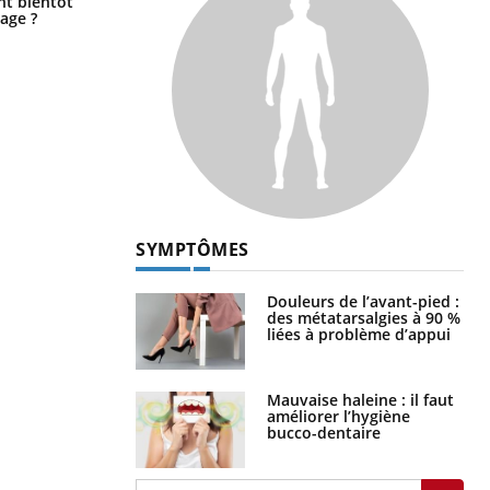
ent bientôt
verres adaptés, c'est indispensable
age ?
pour la santé des yeux”
SYMPTÔMES
Douleurs de l’avant-pied :
des métatarsalgies à 90 %
liées à problème d’appui
Mauvaise haleine : il faut
améliorer l’hygiène
bucco-dentaire