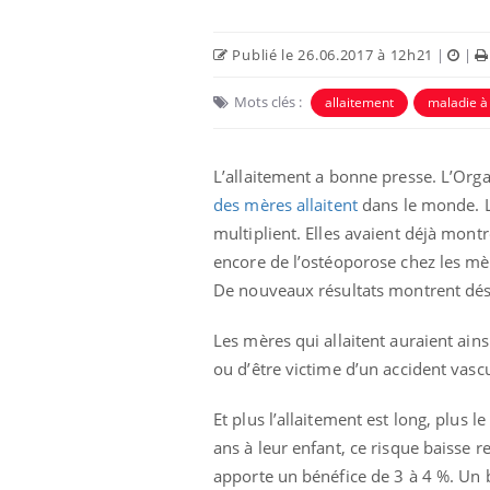
Publié le 26.06.2017 à 12h21
|
|
Mots clés :
allaitement
maladie à
L’allaitement a bonne presse. L’Org
des mères allaitent
dans le monde. L
multiplient. Elles avaient déjà mon
encore de l’ostéoporose chez les mè
De nouveaux résultats montrent déso
es d’angoisse
Éclipse solaire du 12 août
elles survenir
: “Des verres adaptés,
Les mères qui allaitent auraient ai
son apparente ?
c'est indispensable pour
la santé des yeux”
ou d’être victime d’un accident vasc
en vacances :
Les troubles du sommeil
Et plus l’allaitement est long, plus
u signe d’une
modifient votre cerveau !
?
ans à leur enfant, ce risque baisse
apporte un bénéfice de 3 à 4 %. Un 