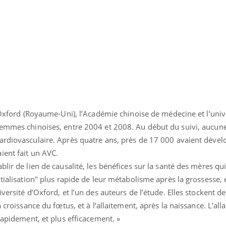
Comment éviter une otite
Grossess
pendant les vacances ?
naturel 
des che
d’Oxford (Royaume-Uni), l’Académie chinoise de médecine et l’univ
femmes chinoises, entre 2004 et 2008. Au début du suivi, aucun
ardiovasculaire. Après quatre ans, près de 17 000 avaient déve
ient fait un AVC.
lir de lien de causalité, les bénéfices sur la santé des mères qui 
itialisation" plus rapide de leur métabolisme après la grossesse,
versité d’Oxford, et l’un des auteurs de l’étude. Elles stockent de
a croissance du fœtus, et à l’allaitement, après la naissance. L’all
rapidement, et plus efficacement. »