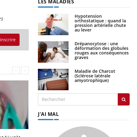
LES MALADIES
Hypotension
29
orthostatique : quand la
pression artérielle chute
au lever
'inscrire
Drépanocytose : une
déformation des globules
rouges aux conséquences
graves
Maladie de Charcot
(Sclérose latérale
amyotrophique)
J'AI MAL
Éclipse solaire du 12 août : “Des