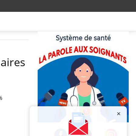
laires
%
Publicité