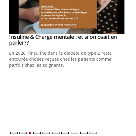
Youtube
Insuline & Charge mentale : et si on osait en
Youtube
Youtube
parler??
En 2026, l'insuline dans le diabète de type 2 reste
entourée d'idées reçues chez les patients comme
parfois chez les soignants.
Ecz
You
pour
L'ét
Vaca
Nos 