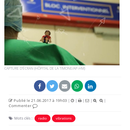
CAPTURE D'ÉCRAN (HÔPITAL DE LA TIMONE/AP-HM)
Publié le 21.06.2017 à 19h03
|
|
|
|
|
Commenter
Mots clés :
radio
vibrations