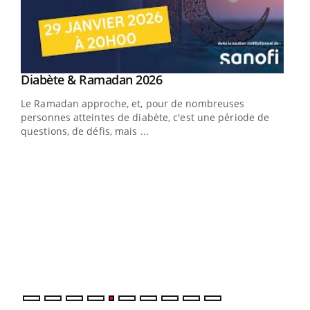
Youtube
Diabète & Ramadan 2026
Youtube
Le Ramadan approche, et, pour de nombreuses
vie !
personnes atteintes de diabète, c'est une période de
…
questions, de défis, mais ...
Un 
You
à l
Un é
mati
numé