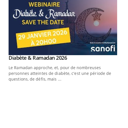
Youtube
Diabète & Ramadan 2026
Youtube
Le Ramadan approche, et, pour de nombreuses
vie !
personnes atteintes de diabète, c'est une période de
…
questions, de défis, mais ...
Un 
You
à l
Un é
mati