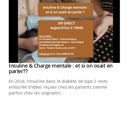
Youtube
Insuline & Charge mentale : et si on osait en
Youtube
Youtube
parler??
En 2026, l'insuline dans le diabète de type 2 reste
entourée d'idées reçues chez les patients comme
parfois chez les soignants.
Ecz
You
pour
L'ét