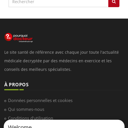
Le site santé de référence avec chaque jour toute l'actualité
médicale decryptée par des médecins en exercice et les
conseils des meilleurs spécialistes.
À PROPOS
Données personnelles et cookies
Qui sommes-nous
Conditions d'utilisation
Plan du site
Welcome