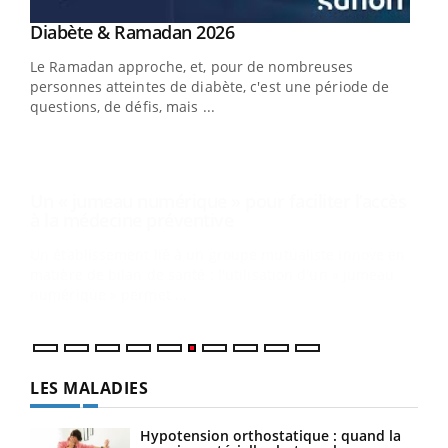
Youtube
Diabète & Ramadan 2026
Un « jumeau numérique » pour faciliter l’accès
Youtube
Youtube
Youtube
à la médecine préventive
Le Ramadan approche, et, pour de nombreuses
Un établissement lié à un groupe mutualiste innove en
personnes atteintes de diabète, c'est une période de
matière de bilan de santé : l'utilisation d'un « jumeau
questions, de défis, mais ...
numérique » permet ...
COU
You
Coup
vous
épis
LES MALADIES
Hypotension orthostatique : quand la