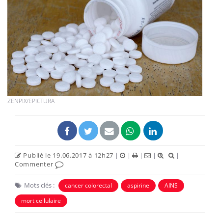
ZENPIX/EPICTURA
Publié le 19.06.2017 à 12h27
|
|
|
|
|
Commenter
Mots clés :
cancer colorectal
aspirine
AINS
mort cellulaire