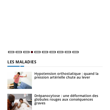
Dia
You
Le 
pers
ques
LES MALADIES
Hypotension orthostatique : quand la
pression artérielle chute au lever
Drépanocytose : une déformation des
globules rouges aux conséquences
graves