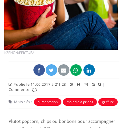
KZENON/EPICTURA
Publié le 11.06.2017 à 21h28
|
|
|
|
|
Commenter
Mots clés :
alimentation
maladie à prions
griffure
Plutôt popcorn, chips ou bonbons pour accompagner