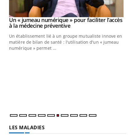
Un « jumeau numérique » pour faciliter l’accès
Youtube
Youtube
à la médecine préventive
Un établissement lié à un groupe mutualiste innove en
e
matière de bilan de santé : l'utilisation d'un « jumeau
numérique » permet ...
COU
You
Coup
vous
épis
LES MALADIES