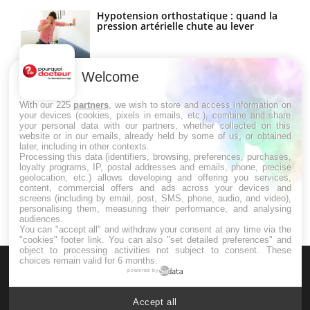
Hypotension orthostatique : quand la
pression artérielle chute au lever
Welcome
Drépanocytose : une déformation des
globules rouges aux conséquences
graves
With our 225
partners
, we wish to store and access information on
your devices (cookies, pixels in emails, etc.), combine and share
your personal data with our partners, whether collected on this
website or in our emails, already held by some of us, or obtained
Maladie de Charcot (Sclérose latérale
later, including in other contexts.
amyotrophique)
Processing this data (identifiers, browsing, preferences, purchases,
loyalty programs, IP, postal addresses and emails, phone, precise
geolocation, etc.) allows developing and offering you services,
content, commercial offers and ads across your devices and
screens (including by email, post, SMS, phone, audio, and video),
personalising them, measuring their performance, and analysing
audiences.
You can "accept all" and withdraw your consent at any time via the
"cookies" footer link
. You can also "set detailed preferences" and
object to processing activities not subject to consent. These
choices remain valid for 6 months.
powered by
Accept all