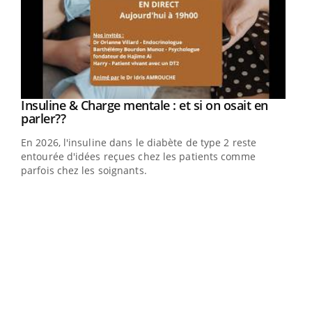
Youtube
Insuline & Charge mentale : et si on osait en
Youtube
Youtube
parler??
En 2026, l'insuline dans le diabète de type 2 reste
entourée d'idées reçues chez les patients comme
parfois chez les soignants.
Ecz
You
pour
L'ét
Vaca
Nos 