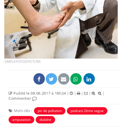
SIMPLEFOTO/EPICTURA
Publié le 08.06.2017 à 18h24
|
|
|
|
|
Commenter
Mots clés :
pic de pollution
podcast 2ème vague
amputation
diabète