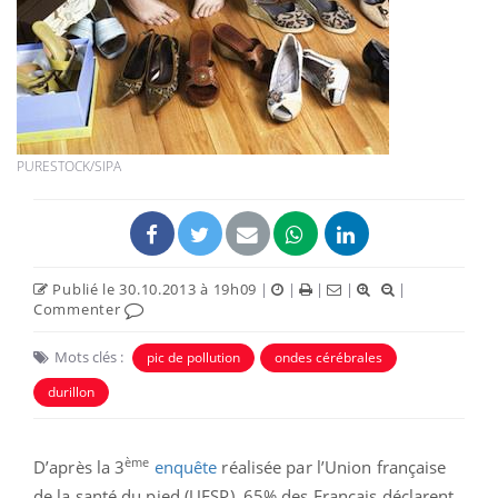
PURESTOCK/SIPA
Publié le 30.10.2013 à 19h09
|
|
|
|
|
Commenter
Mots clés :
pic de pollution
ondes cérébrales
durillon
ème
D’après la 3
enquête
réalisée par l’Union française
de la santé du pied (UFSP), 65% des Français déclarent