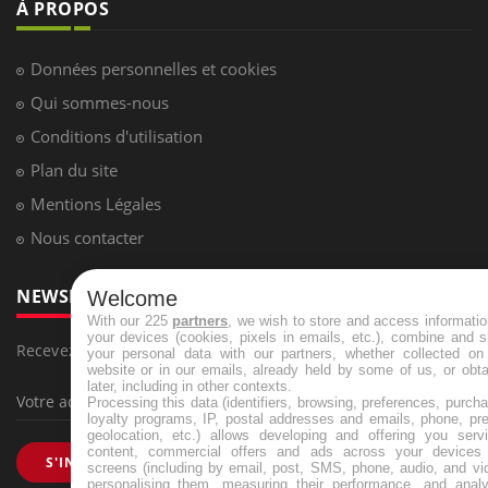
À PROPOS
Données personnelles et cookies
Qui sommes-nous
Conditions d'utilisation
Plan du site
Mentions Légales
Nous contacter
NEWSLETTER
Welcome
With our 225
partners
, we wish to store and access informati
your devices (cookies, pixels in emails, etc.), combine and 
Recevez toutes les semaines les meilleures infos santé
your personal data with our partners, whether collected on 
website or in our emails, already held by some of us, or obt
later, including in other contexts.
Processing this data (identifiers, browsing, preferences, purch
loyalty programs, IP, postal addresses and emails, phone, pr
geolocation, etc.) allows developing and offering you servi
content, commercial offers and ads across your devices
S'INSCRIRE
screens (including by email, post, SMS, phone, audio, and vi
personalising them, measuring their performance, and analy