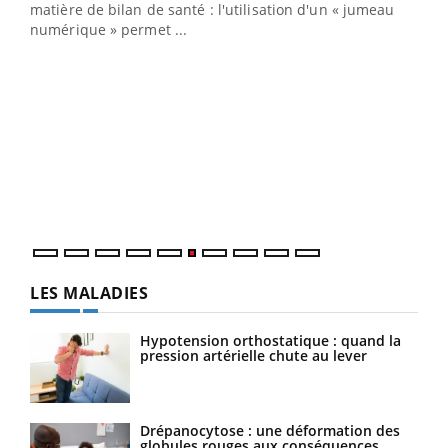
matière de bilan de santé : l'utilisation d'un « jumeau
numérique » permet ...
COU
You
Coup
vous
épis
LES MALADIES
Hypotension orthostatique : quand la
pression artérielle chute au lever
Drépanocytose : une déformation des
globules rouges aux conséquences