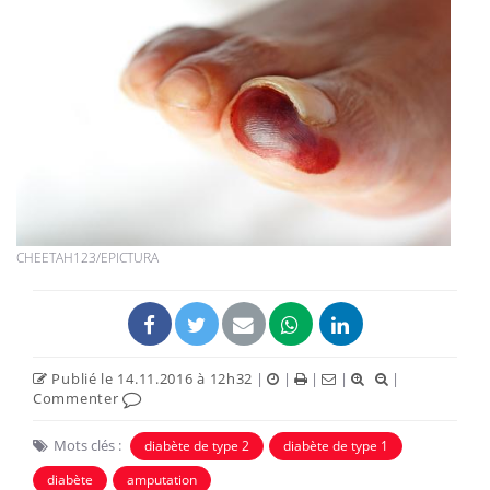
CHEETAH123/EPICTURA
Publié le 14.11.2016 à 12h32
|
|
|
|
|
Commenter
Mots clés :
diabète de type 2
diabète de type 1
diabète
amputation