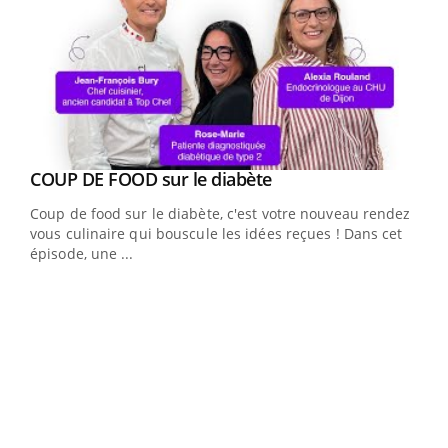
Youtube
cès
COUP DE FOOD sur le diabète
Youtube
Coup de food sur le diabète, c'est votre nouveau rendez-
 en
vous culinaire qui bouscule les idées reçues ! Dans cet
u
épisode, une ...
Qua
You
"Les
trav
DRH 