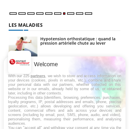
LES MALADIES
Hypotension orthostatique : quand la
pression artérielle chute au lever
Welcome
Drépanocytose : une déformation des
globules rouges aux conséquences
graves
With our 225
partners
, we wish to store and access information on
your devices (cookies, pixels in emails, etc.), combine and share
your personal data with our partners, whether collected on this
website or in our emails, already held by some of us, or obtained
Maladie de Charcot (Sclérose latérale
later, including in other contexts.
amyotrophique)
Processing this data (identifiers, browsing, preferences, purchases,
loyalty programs, IP, postal addresses and emails, phone, precise
geolocation, etc.) allows developing and offering you services,
content, commercial offers and ads across your devices and
screens (including by email, post, SMS, phone, audio, and video),
personalising them, measuring their performance, and analysing
audiences.
You can "accept all" and withdraw your consent at any time via the