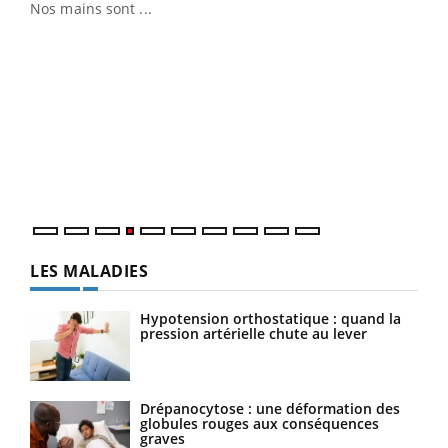
Nos mains sont ...
Dia
You
Le 
pers
ques
LES MALADIES
Hypotension orthostatique : quand la
pression artérielle chute au lever
Drépanocytose : une déformation des
globules rouges aux conséquences
graves