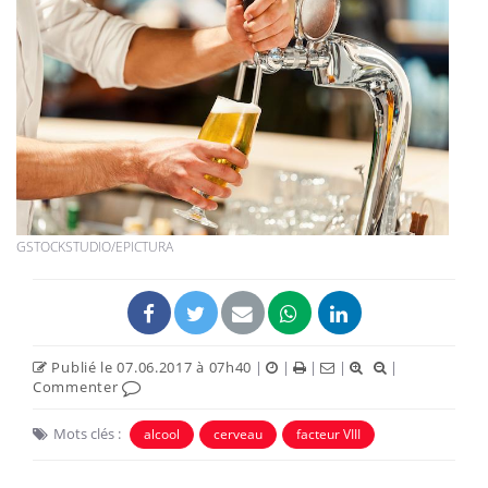
GSTOCKSTUDIO/EPICTURA
Publié le 07.06.2017 à 07h40
|
|
|
|
|
Commenter
Mots clés :
alcool
cerveau
facteur VIII