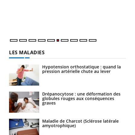
Coup
vous
épis
LES MALADIES
Hypotension orthostatique : quand la
pression artérielle chute au lever
Drépanocytose : une déformation des
globules rouges aux conséquences
graves
Maladie de Charcot (Sclérose latérale
amyotrophique)