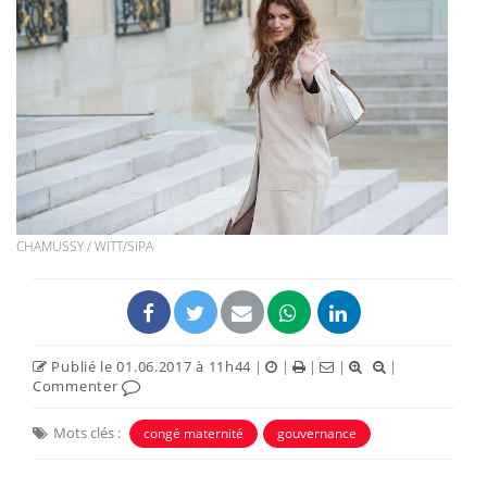
CHAMUSSY / WITT/SIPA
Publié le 01.06.2017 à 11h44
|
|
|
|
|
Commenter
Mots clés :
congé maternité
gouvernance