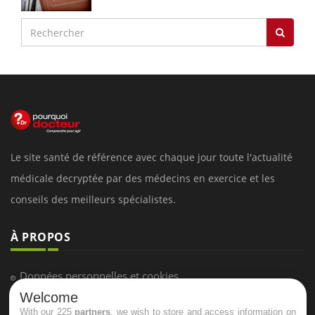
Le site santé de référence avec chaque jour toute l'actualité
médicale decryptée par des médecins en exercice et les
conseils des meilleurs spécialistes.
À PROPOS
Données personnelles et cookies
Welcome
Qui sommes-nous
With our 225
partners
, we wish to store and access information on