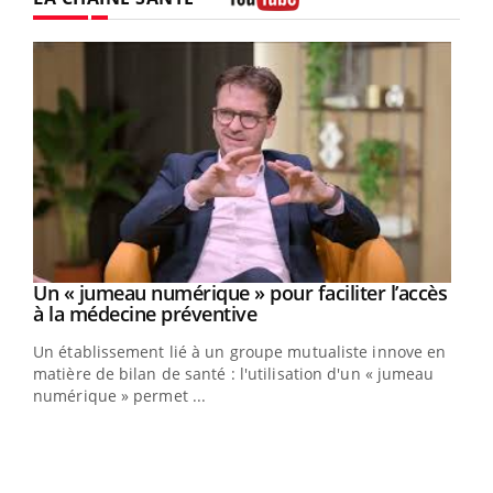
Youtube
Un « jumeau numérique » pour faciliter l’accès
Youtube
Youtube
à la médecine préventive
Un établissement lié à un groupe mutualiste innove en
e
matière de bilan de santé : l'utilisation d'un « jumeau
numérique » permet ...
COU
You