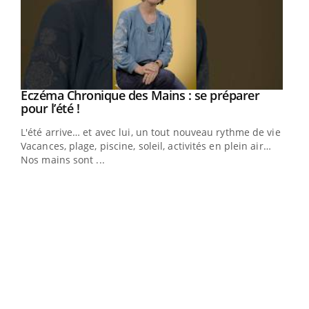
Eczéma Chronique des Mains : se préparer
Youtube
Youtube
pour l’été !
L'été arrive… et avec lui, un tout nouveau rythme de vie !
Vacances, plage, piscine, soleil, activités en plein air…
Nos mains sont ...
Dia
You
Le 
pers
ques