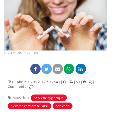
PEPPERSMINT/EPICTURA
Publié le 16.05.2017 à 12h43
|
|
|
|
|
Commenter
Mots clés :
serviette hygiénique
système cardiovasculaire
addiction