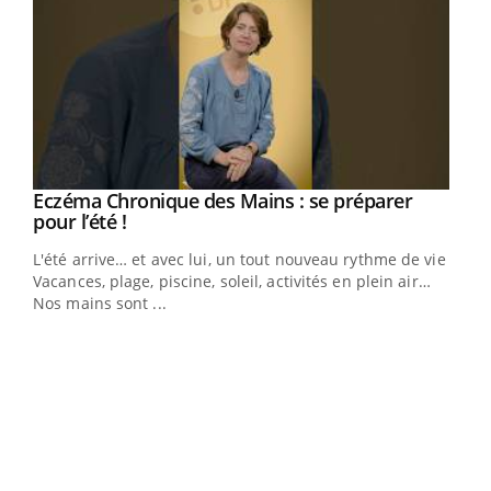
Eczéma Chronique des Mains : se préparer
Youtube
Youtube
pour l’été !
L'été arrive… et avec lui, un tout nouveau rythme de vie !
Vacances, plage, piscine, soleil, activités en plein air…
Nos mains sont ...
Dia
You
Le 
pers
ques