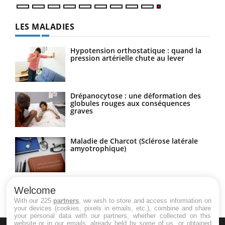
LES MALADIES
Hypotension orthostatique : quand la
pression artérielle chute au lever
Drépanocytose : une déformation des
globules rouges aux conséquences
graves
Maladie de Charcot (Sclérose latérale
amyotrophique)
Welcome
With our 225
partners
, we wish to store and access information on
your devices (cookies, pixels in emails, etc.), combine and share
your personal data with our partners, whether collected on this
website or in our emails, already held by some of us, or obtained