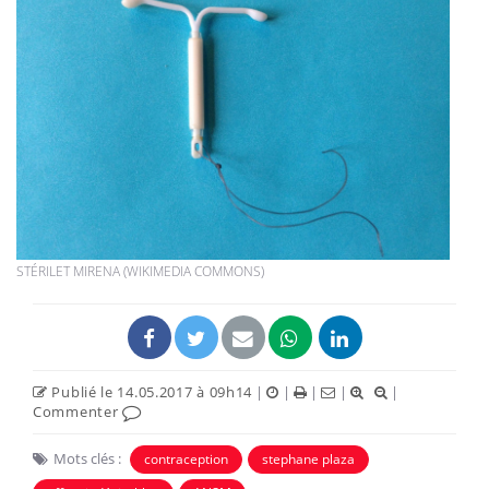
STÉRILET MIRENA (WIKIMEDIA COMMONS)
Publié le 14.05.2017 à 09h14
|
|
|
|
|
Commenter
Mots clés :
contraception
stephane plaza