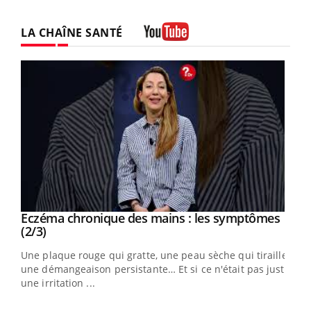
LA CHAÎNE SANTÉ
Youtube
Eczéma chronique des mains : les symptômes
Youtube
Youtube
(2/3)
ris,
Une plaque rouge qui gratte, une peau sèche qui tiraille,
une démangeaison persistante… Et si ce n'était pas juste
une irritation ...