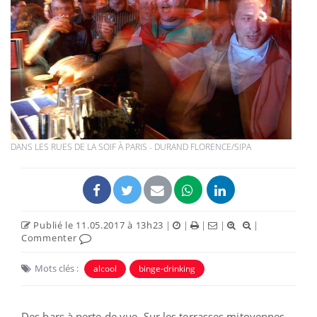
DANS LES RUES DE LA SOIF À PARIS - DURAND FLORENCE/SIPA
Publié le 11.05.2017 à 13h23
|
|
|
|
|
Commenter
Mots clés :
alcool
binge-drinking
Des bars à perte de vue. Sur les terrasses mitoyennes,