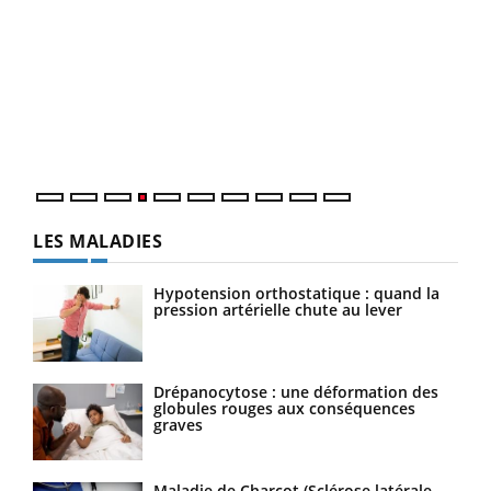
Dia
You
Le 
pers
ques
LES MALADIES
Hypotension orthostatique : quand la
pression artérielle chute au lever
Drépanocytose : une déformation des
globules rouges aux conséquences
graves
Maladie de Charcot (Sclérose latérale