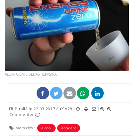
ALOM-GOMIS SEBASTIEN/SIPA
Publié le 22.03.2017 à 09h28
|
|
|
|
|
Commenter
Mots clés :
alcool
accident