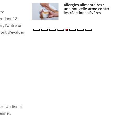
par une tique en
Allergies alimentaires :
, elle reste dans
une nouvelle arme contre
tre
 pendant 42 jours
les réactions sévères
pendant 18
 , l’autre un
ont d’évaluer
e. Un lien a
heimer.