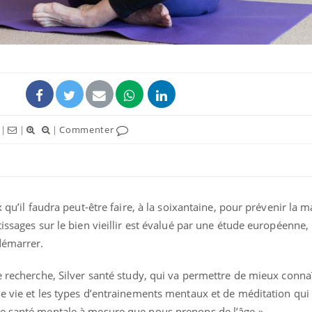
|
|
|
Commenter
Fortes chaleurs :
Grossess
x qu’il faudra peut-être faire, à la soixantaine, pour prévenir la m
pourquoi le risque de
que dit 
noyade grimpe-t-il ?
issages sur le bien vieillir est évalué par une étude européenne, 
démarrer.
Le Viagra pourrait-il
Le smart
freiner la propagation du
l'appren
e recherche, Silver santé study, qui va permettre de mieux conna
cancer ?
lecture 
de vie et les types d’entrainements mentaux et de méditation qu
re santé mentale à mesure que nous prenons de l’âge
»
.