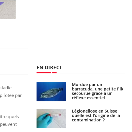
EN DIRECT
e et chaleur : ce
Mordue par un
aladie
la science
barracuda, une petite fille
secourue grâce à un
pilotée par
réflexe essentiel
phone nuit-il à
Légionellose en Suisse :
tissage de la
quelle est l’origine de la
ître quels
?
contamination ?
i peuvent