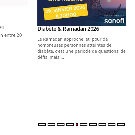
 en
Youtube
 Mains : se
Diabète & Ramadan 2026
Youtube
outube
on entre 20
Le Ramadan approche, et, pour de
 un tout nouveau
nombreuses personnes atteintes de
plage, piscine,
diabète, c'est une période de questions, de
 air… Nos mains
défis, mais ...
Un
You
fac
pr
Un 
mut
san
num