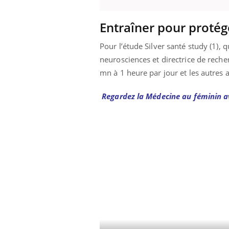
Entraîner pour protég
Pour l’étude Silver santé study (1), 
 Mains :
Carence en fer : comprendre pour
Ins
Youtube
You
Youtube
Youtube
prévenir
osa
neurosciences et directrice de reche
mn à 1 heure par jour et les autres 
aciles à aborder...
Fatigue, irritabilité, brouillard mental ou
En 2
poser des
même alopécie… Les symptômes de la
rest
Regardez la Médecine au féminin av
'un proche c'est
carence en fer sont multiples ce qui la rend
pat
...