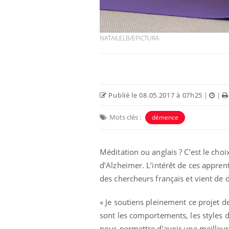
NATAILELB/EPICTURA
Publié le 08.05.2017 à 07h25
|
|
Mots clés :
démence
unya, dengue,
La sieste empêche-t-elle
Méditation ou anglais ? C’est le choi
e : que se passe-
de dormir la nuit ?
 le sud de la
d’Alzheimer. L’intérêt de ces apprent
des chercheurs français et vient de 
icaments GLP-1
VIH : la fin du comprimé
-ils aussi les os
tous les jours se profile-t-
« Je soutiens pleinement ce projet d
elle enfin ?
sont les comportements, les styles 
nous permettre d’avoir une meilleu