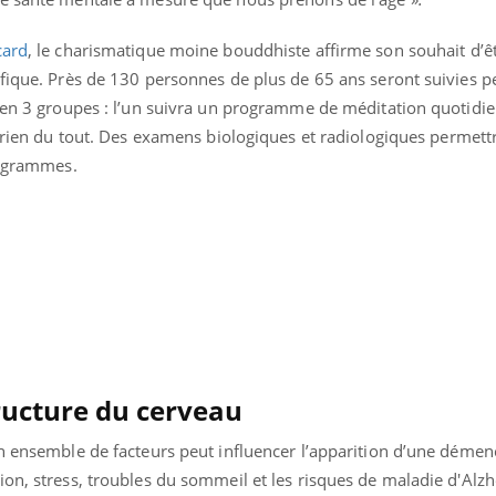
Pourquoi manger moins
Mordue 
de protéines pourrait
vacances
card
, le charismatique moine bouddhiste affirme son souhait d’ê
finalement être bénéfique
le coma
ifique. Près de 130 personnes de plus de 65 ans seront suivies 
 en 3 groupes : l’un suivra un programme de méditation quotidien
rien du tout. Des examens biologiques et radiologiques permettr
rogrammes.
tructure du cerveau
n ensemble de facteurs peut influencer l’apparition d’une démenc
on, stress, troubles du sommeil et les risques de maladie d'Alz