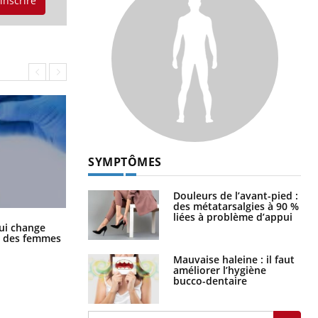
'inscrire
SYMPTÔMES
Douleurs de l’avant-pied :
des métatarsalgies à 90 %
liées à problème d’appui
La sieste empêche-t-elle de dormir
ui change
la nuit ?
ge des femmes
Mauvaise haleine : il faut
améliorer l’hygiène
bucco-dentaire