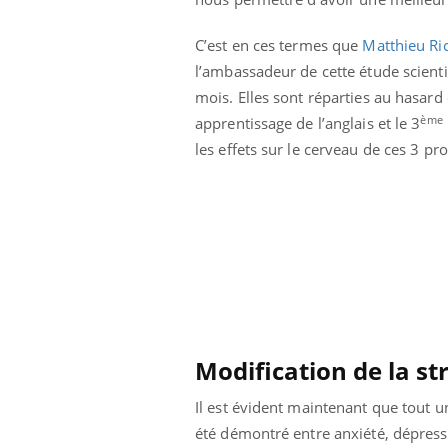
lovirus : ce qui
Pourquoi votre ventre
ans la prise en
gâche-t-il les premiers
C’est en ces termes que
Matthieu Ri
des femmes
jours de vos vacances ?
s
l’ambassadeur de cette étude scient
mois. Elles sont réparties au hasard
ème
apprentissage de l’anglais et le 3
les effets sur le cerveau de ces 3 p
Modification de la s
Il est évident maintenant que tout u
été démontré entre anxiété, dépressi