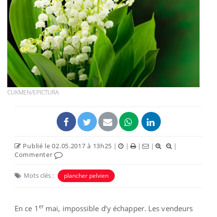
CUKMEN/EPICTURA
Publié le 02.05.2017 à 13h25
|
|
|
|
|
Commenter
Mots clés :
plancher pelvien
er
En ce 1
mai, impossible d’y échapper. Les vendeurs