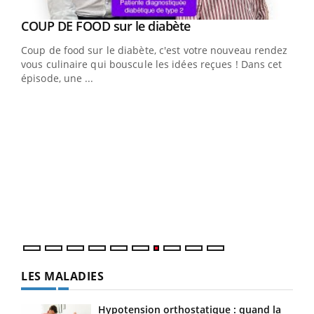
Youtube
cès
COUP DE FOOD sur le diabète
Youtube
Coup de food sur le diabète, c'est votre nouveau rendez-
 en
vous culinaire qui bouscule les idées reçues ! Dans cet
u
épisode, une ...
Qua
You
"Les
trav
DRH 
LES MALADIES
Hypotension orthostatique : quand la