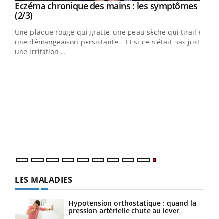
Eczéma chronique des mains : les symptômes
Youtube
Youtube
(2/3)
ris,
Une plaque rouge qui gratte, une peau sèche qui tiraille,
une démangeaison persistante… Et si ce n'était pas juste
une irritation ...
LES MALADIES
Hypotension orthostatique : quand la
pression artérielle chute au lever