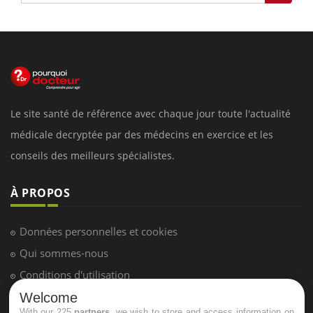
Le site santé de référence avec chaque jour toute l'actualité
médicale decryptée par des médecins en exercice et les
conseils des meilleurs spécialistes.
À PROPOS
Données personnelles et cookies
Qui sommes-nous
Conditions d'utilisation
Plan du site
Welcome
With our 225
partners
, we wish to store and access information on