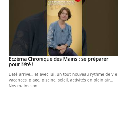
Eczéma Chronique des Mains : se préparer
Youtube
Youtube
pour l’été !
L'été arrive… et avec lui, un tout nouveau rythme de vie !
Vacances, plage, piscine, soleil, activités en plein air…
Nos mains sont ...
Dia
You
Le 
pers