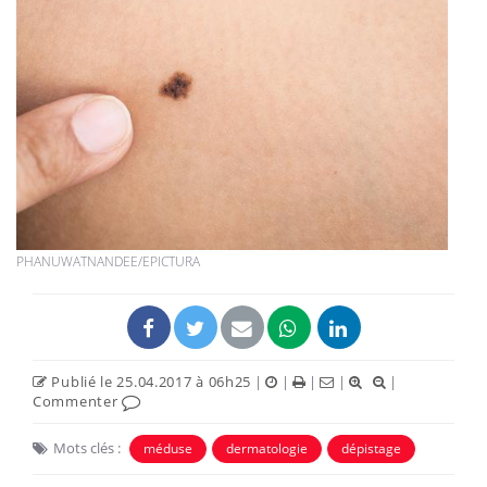
PHANUWATNANDEE/EPICTURA
Publié le 25.04.2017 à 06h25
|
|
|
|
|
Commenter
Mots clés :
méduse
dermatologie
dépistage