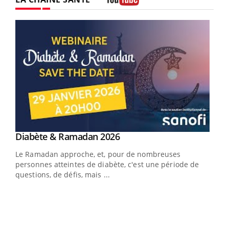
Youtube
Youtube
Diabète & Ramadan 2026
Youtube
Le Ramadan approche, et, pour de nombreuses
vie !
personnes atteintes de diabète, c'est une période de
…
questions, de défis, mais ...
Un 
You