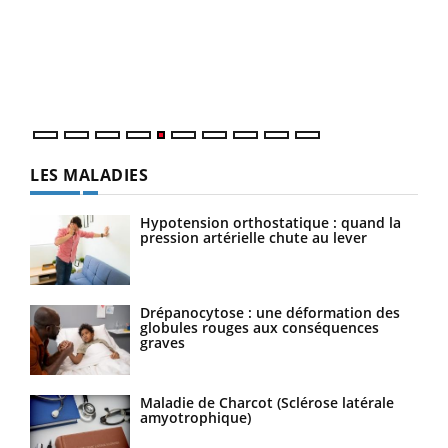
à l
Un é
mati
numé
LES MALADIES
Hypotension orthostatique : quand la
pression artérielle chute au lever
Drépanocytose : une déformation des
globules rouges aux conséquences
graves
Maladie de Charcot (Sclérose latérale
amyotrophique)