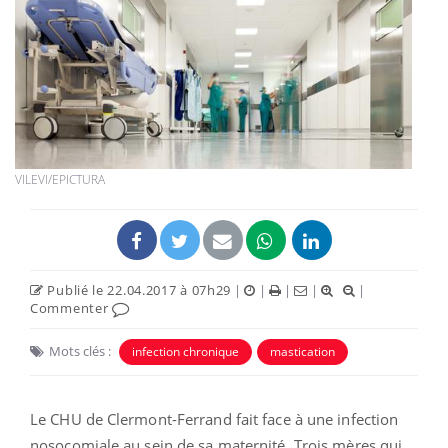
VILEVI/EPICTURA
Publié le 22.04.2017 à 07h29
|
|
|
|
|
Commenter
Mots clés :
infection chronique
mastication
Le CHU de Clermont-Ferrand fait face à une infection
nosocomiale au sein de sa maternité. Trois mères qui