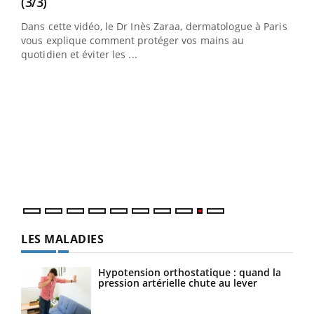
Youtube
(3/3)
au
Dans cette vidéo, le Dr Inès Zaraa, dermatologue à Paris,
,
vous explique comment protéger vos mains au
quotidien et éviter les ...
Ecz
You
(2/3
Une 
une 
une i
LES MALADIES
Hypotension orthostatique : quand la
pression artérielle chute au lever