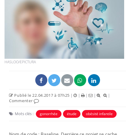
HASLOO/EPICTURA
Publié le 22.04.2017 à 07h25
|
|
|
|
|
Commenter
Mots clés :
gonorrhée
étude
obésité infantile
Nom de code : Baseline. Derrière ce projet se cache