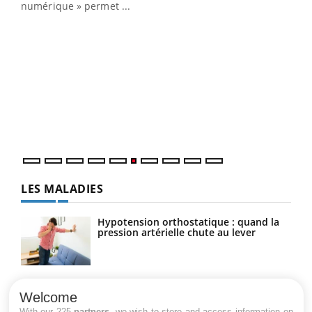
numérique » permet ...
COU
You
Coup
vous
épis
LES MALADIES
Hypotension orthostatique : quand la
pression artérielle chute au lever
Drépanocytose : une déformation des
globules rouges aux conséquences
Welcome
graves
With our 225
partners
, we wish to store and access information on