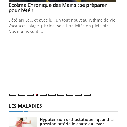
Eczéma Chronique des Mains : se préparer
Youtube
Youtube
pour l’été !
L'été arrive… et avec lui, un tout nouveau rythme de vie !
Vacances, plage, piscine, soleil, activités en plein air…
Nos mains sont ...
Dia
You
Le 
pers
ques
LES MALADIES
Hypotension orthostatique : quand la
pression artérielle chute au lever