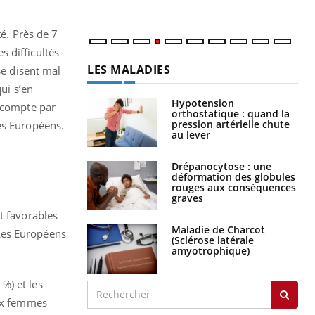
té. Près de 7
 difficultés
LES MALADIES
se disent mal
ui s’en
Hypotension
n compte par
orthostatique : quand la
pression artérielle chute
es Européens.
au lever
Drépanocytose : une
déformation des globules
rouges aux conséquences
graves
t favorables
Maladie de Charcot
Les Européens
(Sclérose latérale
amyotrophique)
%) et les
aux femmes