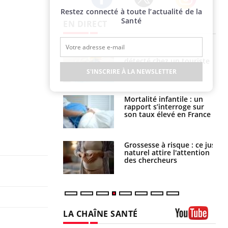
Restez connecté à toute l’actualité de la
Twitter
Facebook
Instagram
Santé
EN DIRECT
eunes enfants :
Hantavirus : un cas
rousse à
détecté chez un touriste
ie pour les
en France
S'INSCRIRE À LA NEWSLETTER
s ?
e métabolique :
Mortalité infantile : un
nt les meilleurs
rapport s’interroge sur
s physiques ?
son taux élevé en France
 éviter une otite
Grossesse à risque : ce jus
 les vacances ?
naturel attire l'attention
des chercheurs
LA CHAÎNE SANTÉ
Youtube