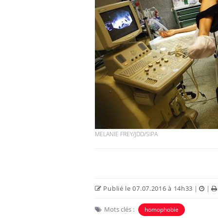
Les crises d’angoisse
peuvent-elles survenir
sans raison apparente ?
Fatigue en vacances :
normal ou signe d’une
maladie ?
MELANIE FREY/JDD/SIPA
Et si les caries pouvaient
bientôt disparaître sans
plombage ?
Publié le 07.07.2016 à 14h33
|
|
Mots clés :
homophobie