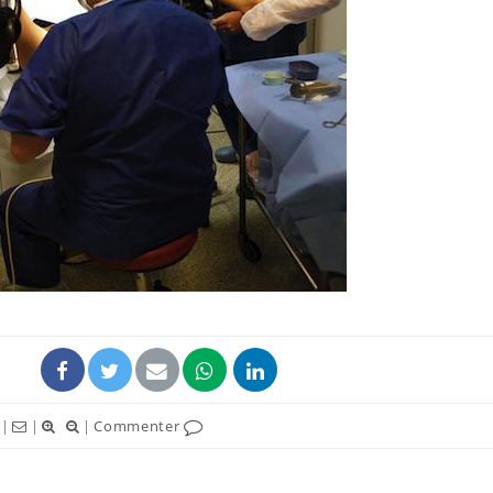
Éclipse solaire du 12 août
Bébés, j
: “Des verres adaptés,
quelle t
c'est indispensable pour
pharmac
la santé des yeux”
vacance
Les troubles du sommeil
Syndrom
modifient votre cerveau !
quels so
exercice
Mon enfant est-il trop
Comment
sensible ou simplement
pendant
très empathique ?
|
|
|
Commenter