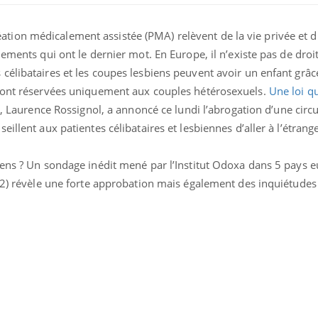
ocréation médicalement assistée (PMA) relèvent de la vie privée et 
nements qui ont le dernier mot. En Europe, il n’existe pas de dr
célibataires et les coupes lesbiens peuvent avoir un enfant grâc
 sont réservées uniquement aux couples hétérosexuels.
Une loi qu
, Laurence Rossignol, a annoncé ce lundi l’abrogation d’une circu
illent aux patientes célibataires et lesbiennes d’aller à l’étrang
ence en fer : comprendre pour
Insuline & Charge ment
tube
Youtube
Youtube
Yout
venir
osait en parler??
éens ? Un sondage inédit mené par l’Institut Odoxa dans 5 pays e
gue, irritabilité, brouillard mental ou
En 2026, l'insuline dans l
(2) révèle une forte approbation mais également des inquiétudes 
e alopécie… Les symptômes de la
reste entourée d'idées re
nce en fer sont multiples ce qui la rend
patients comme parfois ch