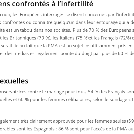
 confrontés à l’infertilité
non, les Européens interrogés se disent concernés par l’infertili
 confrontés ou connaître quelqu’un dans leur entourage qui a des
tilité est un tabou dans nos sociétés. Plus de 70 % des Européens 
les Britanniques (79 %), les Italiens (75 %)et les Français (72%) q
serait lié au fait que la PMA est un sujet insuffisamment pris e
s et des médias est également pointé du doigt par plus de 60 % d
exuelles
onservatrices contre le mariage pour tous, 54 % des Français son
lles et 60 % pour les femmes célibataires, selon le sondage « 
également très clairement approuvée pour les femmes seules (59 
avorables sont les Espagnols : 86 % sont pour l’accès de la PMA 