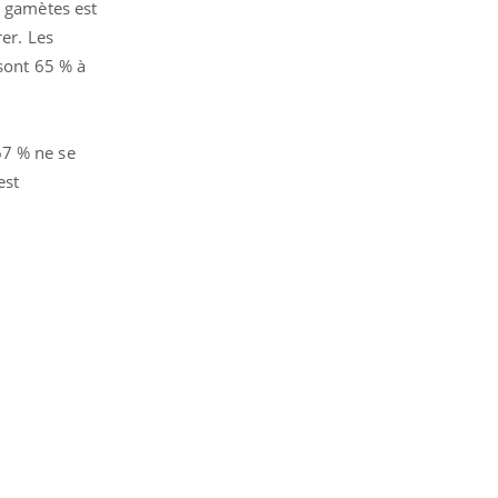
e gamètes est
rer. Les
 sont 65 % à
67 % ne se
est