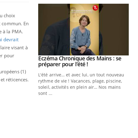
du choix
oit commun. En
e à la PMA.
i devrait
laire visant à
er pour
ale : et si on
Eczéma Chronique des Mains : se
Youtube
ube
Youtube
préparer pour l’été !
uropéens (1)
e diabète de type 2
L'été arrive… et avec lui, un tout nouveau
et réticences.
çues chez les
rythme de vie ! Vacances, plage, piscine,
ez les soignants.
soleil, activités en plein air… Nos mains
sont ...
Di
You
Le 
nom
dia
défi