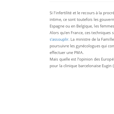
Si l’infertilité et le recours à la pr
intime, ce sont toutefois les gouver
Espagne ou en Belgique, les femmes 
Alors qu’en France, ces techniques
s'assouplir.
La ministre de la Famille
poursuivre les gynécologues qui conse
Eczéma Chronique des Mains :
Car
Youtube
You
Youtube
effectuer une PMA.
expliquer ma maladie
pré
Mais quelle est l’opinion des Europ
Il y a des sujets qui sont faciles à aborder...
Fati
pour la clinique barcelonaise Eugin 
d'autres non ! D'un côté, poser des
mêm
questions sur la maladie d'un proche c'est
care
montrer ...
...