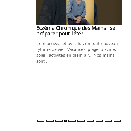
ale : et si on
Eczéma Chronique des Mains : se
Youtube
ube
Youtube
préparer pour l’été !
e diabète de type 2
L'été arrive… et avec lui, un tout nouveau
çues chez les
rythme de vie ! Vacances, plage, piscine,
ez les soignants.
soleil, activités en plein air… Nos mains
sont ...
Di
You
Le 
nom
dia
défi