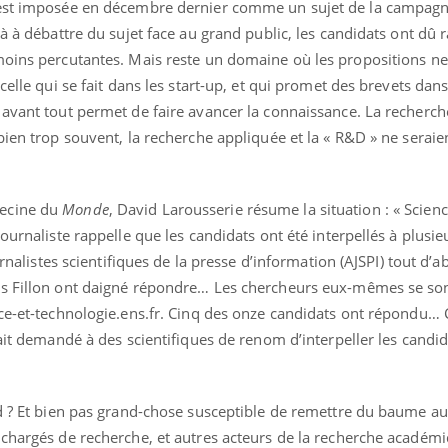
’est imposée en décembre dernier comme un sujet de la campag
là à débattre du sujet face au grand public, les candidats ont dû
moins percutantes. Mais reste un domaine où les propositions ne
celle qui se fait dans les start-up, et qui promet des brevets dans
 avant tout permet de faire avancer la connaissance. La recherch
bien trop souvent, la recherche appliquée et la « R&D » ne seraie
decine du
Monde
, David Larousserie résume la situation : « Science
ournaliste rappelle que les candidats ont été interpellés à plusie
urnalistes scientifiques de la presse d’information (AJSPI) tout d’a
s Fillon ont daigné répondre… Les chercheurs eux-mêmes se sont
ce-et-technologie.ens.fr. Cinq des onze candidats ont répondu… 
ait demandé à des scientifiques de renom d’interpeller les candida
nd ? Et bien pas grand-chose susceptible de remettre du baume a
 chargés de recherche, et autres acteurs de la recherche académ