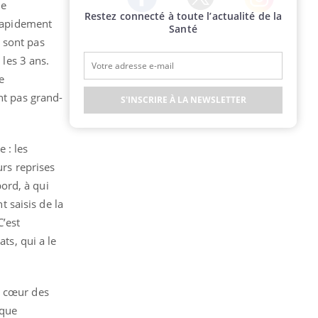
ne
Restez connecté à toute l’actualité de la
Twitter
Facebook
Instagram
 rapidement
Santé
 sont pas
 les 3 ans.
e
nt pas grand-
S'INSCRIRE À LA NEWSLETTER
 : les
urs reprises
bord, à qui
 saisis de la
C’est
ts, qui a le
u cœur des
ique