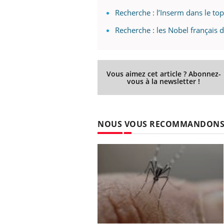
Cytomégalovirus : ce qui
Recherche : l’Inserm dans le top
change dans la prise en
charge des femmes
Recherche : les Nobel français 
enceintes
Vous aimez cet article ? Abonnez-
vous à la newsletter !
NOUS VOUS RECOMMANDON