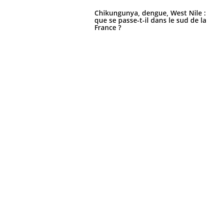
Chikungunya, dengue, West Nile :
que se passe-t-il dans le sud de la
France ?
Car
You
pré