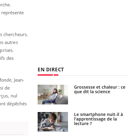
erche.
i représente
es chercheurs.
es autres
prises.
ifs des
EN DIRECT
Monde
, Jean-
haleurs :
Grossesse et chaleur : ce
si de
i le risque de
que dit la science
rçus, nul
rimpe-t-il ?
sont dépêchés
a pourrait-il
Le smartphone nuit-il à
la propagation du
l'apprentissage de la
lecture ?