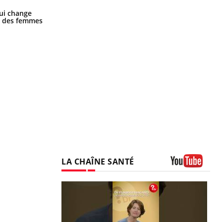
La sieste empêche-t-elle de dormir
ui change
la nuit ?
ge des femmes
LA CHAÎNE SANTÉ
Youtube