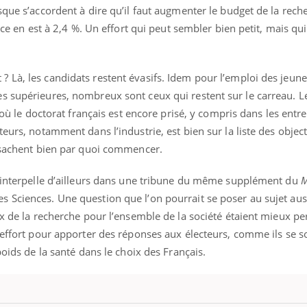
sque s’accordent à dire qu’il faut augmenter le budget de la rech
ance en est à 2,4 %. Un effort qui peut sembler bien petit, mais qu
 Là, les candidats restent évasifs. Idem pour l’emploi des jeun
s supérieures, nombreux sont ceux qui restent sur le carreau. L
r où le doctorat français est encore prisé, y compris dans les entre
eurs, notamment dans l’industrie, est bien sur la liste des object
s sachent bien par quoi commencer.
, interpelle d’ailleurs dans une tribune du même supplément du
La sieste empêche-t-elle
Fortes c
 Sciences. Une question que l’on pourrait se poser au sujet aus
de dormir la nuit ?
pourquo
ux de la recherche pour l’ensemble de la société étaient mieux pe
noyade g
n effort pour apporter des réponses aux électeurs, comme ils se 
poids de la santé dans le choix des Français.
VIH : la fin du comprimé
Le Viagr
tous les jours se profile-t-
freiner 
elle enfin ?
cancer ?