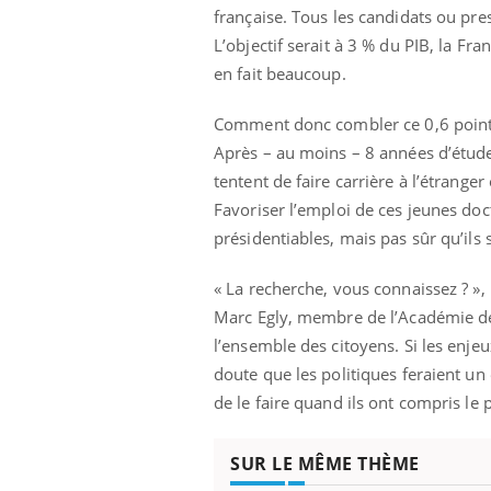
française. Tous les candidats ou pre
L’objectif serait à 3 % du PIB, la Fr
en fait beaucoup.
Comment donc combler ce 0,6 point ?
Après – au moins – 8 années d’étude
tentent de faire carrière à l’étrange
Favoriser l’emploi de ces jeunes doct
présidentiables, mais pas sûr qu’il
« La recherche, vous connaissez ? »
Chikungunya, dengue,
Marc Egly, membre de l’Académie des
West Nile : que se passe-
l’ensemble des citoyens. Si les enje
t-il dans le sud de la
France ?
doute que les politiques feraient u
de le faire quand ils ont compris le 
Les médicaments GLP-1
protègent-ils aussi les os
?
SUR LE MÊME THÈME