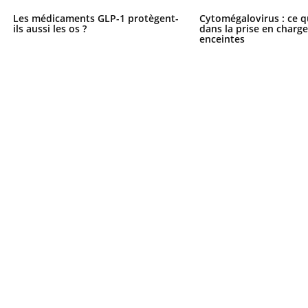
Les médicaments GLP-1 protègent-
Cytomégalovirus : ce q
ils aussi les os ?
dans la prise en char
enceintes
ence en fer : comprendre pour
tube
Youtube
venir