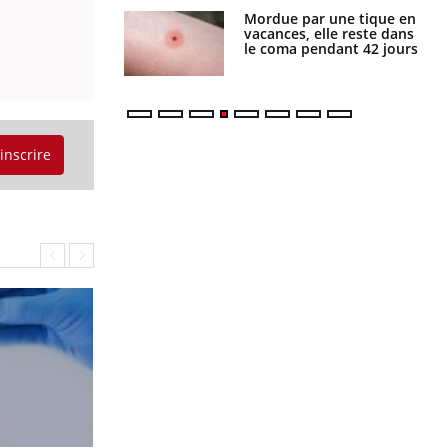
i manger moins
Mordue par une tique en
éines pourrait
vacances, elle reste dans
ent être bénéfique
le coma pendant 42 jours
'inscrire