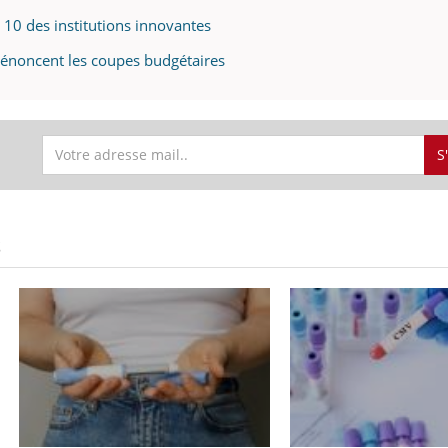
Pourquoi votre ventre
Pourquo
 10 des institutions innovantes
gâche-t-il les premiers
de prot
jours de vos vacances ?
finalem
dénoncent les coupes budgétaires
S
S