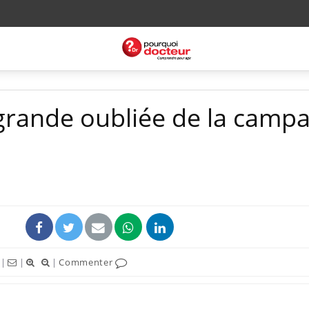
 grande oubliée de la camp
|
|
|
Commenter