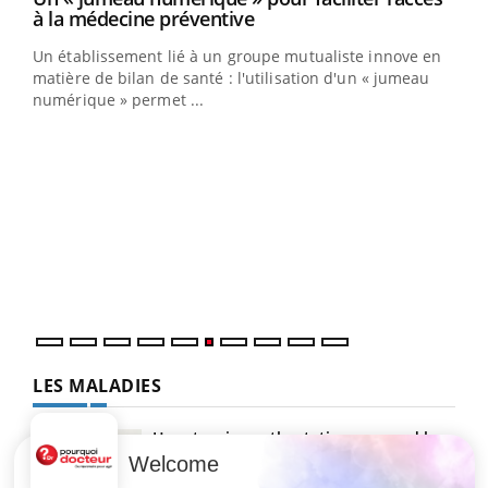
Youtube
à la médecine préventive
Un établissement lié à un groupe mutualiste innove en
e
matière de bilan de santé : l'utilisation d'un « jumeau
numérique » permet ...
COU
You
Coup
vous
épis
LES MALADIES
Hypotension orthostatique : quand la
pression artérielle chute au lever
Welcome