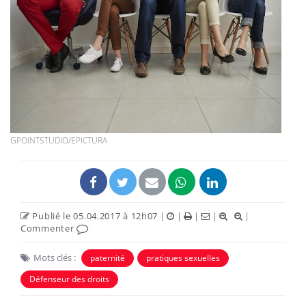
GPOINTSTUDIO/EPICTURA
Publié le 05.04.2017 à 12h07
|
|
|
|
|
Commenter
Mots clés :
paternité
pratiques sexuelles
Défenseur des droits