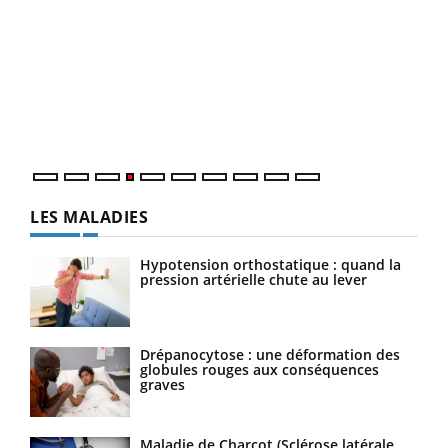
Dia
You
Le 
pers
ques
LES MALADIES
Hypotension orthostatique : quand la
pression artérielle chute au lever
Drépanocytose : une déformation des
globules rouges aux conséquences
graves
Maladie de Charcot (Sclérose latérale