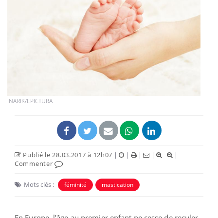
INARIK/EPICTURA
Publié le 28.03.2017 à 12h07
|
|
|
|
|
Commenter
Mots clés :
féminité
mastication
En Europe, l’âge au premier enfant ne cesse de reculer