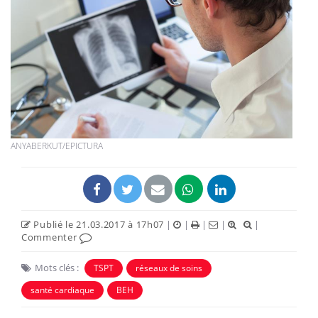
ANYABERKUT/EPICTURA
Publié le 21.03.2017 à 17h07
|
|
|
|
|
Commenter
Mots clés :
TSPT
réseaux de soins
santé cardiaque
BEH