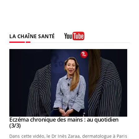
LA CHAÎNE SANTÉ
Youtube
Youtube
al
Eczéma chronique des mains : au quotidien
Youtube
Youtube
(3/3)
au
Dans cette vidéo, le Dr Inès Zaraa, dermatologue à Paris,
,