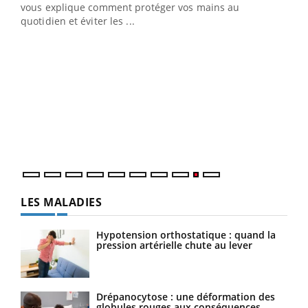
vous explique comment protéger vos mains au
quotidien et éviter les ...
Ecz
You
(2/3
Une 
une 
une i
LES MALADIES
Hypotension orthostatique : quand la
pression artérielle chute au lever
Drépanocytose : une déformation des
globules rouges aux conséquences