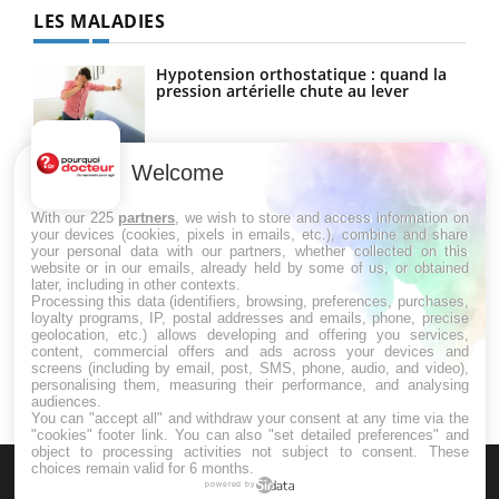
LES MALADIES
Hypotension orthostatique : quand la
pression artérielle chute au lever
Welcome
Drépanocytose : une déformation des
globules rouges aux conséquences
graves
With our 225
partners
, we wish to store and access information on
your devices (cookies, pixels in emails, etc.), combine and share
your personal data with our partners, whether collected on this
website or in our emails, already held by some of us, or obtained
Maladie de Charcot (Sclérose latérale
later, including in other contexts.
amyotrophique)
Processing this data (identifiers, browsing, preferences, purchases,
loyalty programs, IP, postal addresses and emails, phone, precise
geolocation, etc.) allows developing and offering you services,
content, commercial offers and ads across your devices and
screens (including by email, post, SMS, phone, audio, and video),
personalising them, measuring their performance, and analysing
audiences.
You can "accept all" and withdraw your consent at any time via the
"cookies" footer link
. You can also "set detailed preferences" and
object to processing activities not subject to consent. These
choices remain valid for 6 months.
powered by