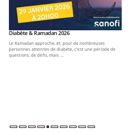
Youtube
Diabète & Ramadan 2026
Un « jumeau numérique » pour faciliter l’accès
Youtube
Youtube
Youtube
à la médecine préventive
Le Ramadan approche, et, pour de nombreuses
Un établissement lié à un groupe mutualiste innove en
personnes atteintes de diabète, c'est une période de
matière de bilan de santé : l'utilisation d'un « jumeau
questions, de défis, mais ...
numérique » permet ...
COU
You
Coup
vous
épis