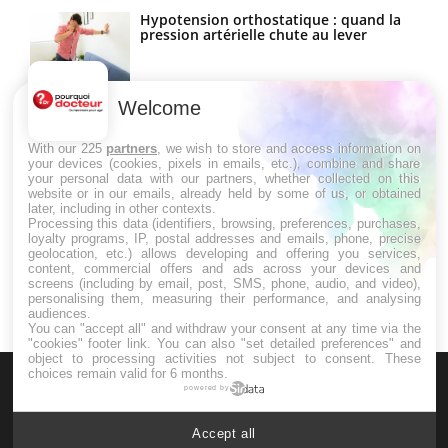
Hypotension orthostatique : quand la
pression artérielle chute au lever
Welcome
Drépanocytose : une déformation des
globules rouges aux conséquences
graves
With our 225
partners
, we wish to store and access information on
your devices (cookies, pixels in emails, etc.), combine and share
your personal data with our partners, whether collected on this
website or in our emails, already held by some of us, or obtained
Maladie de Charcot (Sclérose latérale
later, including in other contexts.
amyotrophique)
Processing this data (identifiers, browsing, preferences, purchases,
loyalty programs, IP, postal addresses and emails, phone, precise
geolocation, etc.) allows developing and offering you services,
content, commercial offers and ads across your devices and
screens (including by email, post, SMS, phone, audio, and video),
personalising them, measuring their performance, and analysing
audiences.
You can "accept all" and withdraw your consent at any time via the
"cookies" footer link
. You can also "set detailed preferences" and
object to processing activities not subject to consent. These
choices remain valid for 6 months.
powered by
Accept all