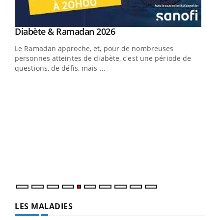
Youtube
Diabète & Ramadan 2026
Youtube
Le Ramadan approche, et, pour de nombreuses
vie !
personnes atteintes de diabète, c'est une période de
…
questions, de défis, mais ...
Un 
You
à l
Un é
mati
numé
LES MALADIES