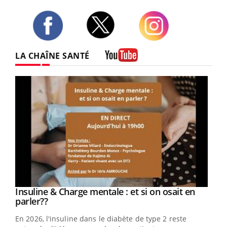
Twitter
Facebook
Instagram
LA CHAÎNE SANTÉ
Youtube
Youtube
Insuline & Charge mentale : et si on osait en
Youtube
Youtube
parler??
En 2026, l'insuline dans le diabète de type 2 reste