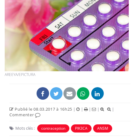
AREEYA/EPICTURA
Publié le 08.03.2017 à 16h25
|
|
|
|
|
Commenter
Mots clés :
contraception
PIK3CA
ANSM