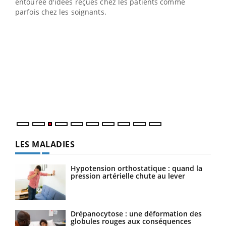
entourée d'idées reçues chez les patients comme
parfois chez les soignants.
Ecz
You
pour
L'ét
Vaca
Nos 
LES MALADIES
Hypotension orthostatique : quand la
pression artérielle chute au lever
Drépanocytose : une déformation des
globules rouges aux conséquences