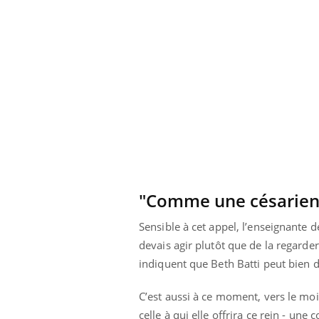
par un
Comment gérer le
, une petite fille
sommeil des enfants en
 grâce à un
vacances ?
ssentiel
"Comme une césarie
Sensible à cet appel, l’enseignante d
devais agir plutôt que de la regarder 
indiquent que Beth Batti peut bien d
C’est aussi à ce moment, vers le mo
celle à qui elle offrira ce rein - une 