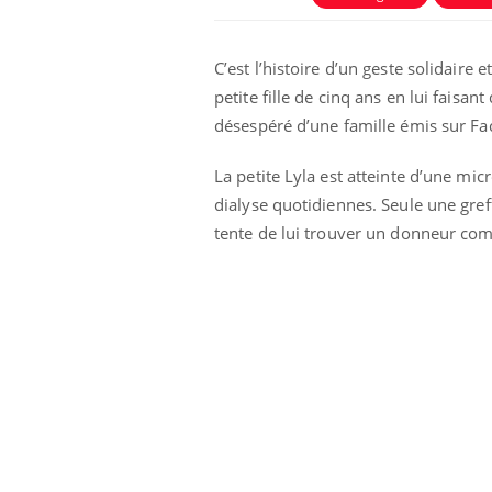
C’est l’histoire d’un geste solidaire
petite fille de cinq ans en lui faisant
désespéré d’une famille émis sur F
La petite Lyla est atteinte d’une m
dialyse quotidiennes. Seule une greff
tente de lui trouver un donneur com
phone nuit-il à
Légionellose en Suisse :
tissage de la
quelle est l’origine de la
contamination ?
ar une tique en
Allergies alimentaires :
, elle reste dans
une nouvelle arme contre
pendant 42 jours
les réactions sévères