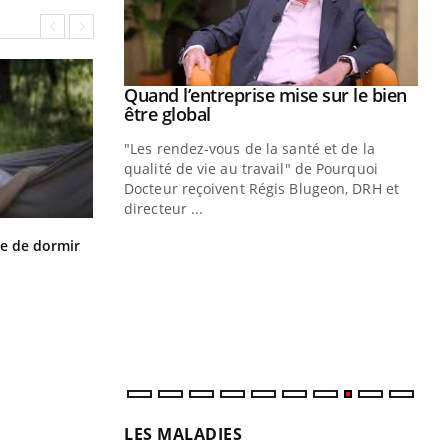
Youtube
 diabète
Quand l’entreprise mise sur le bien
Youtube
Youtube
être global
e, c'est votre
"Les rendez-vous de la santé et de la
naire qui
qualité de vie au travail" de Pourquoi
 ! Dans cet
Docteur reçoivent Régis Blugeon, DRH et
directeur ...
Ec
You
VIH : la fin du comprimé tous les
quo
le de dormir
jours se profile-t-elle enfin ?
Dan
der
com
et é
LES MALADIES