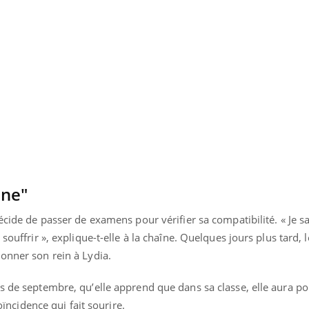
Cerveau : le mystère de la
Le déca
"madeleine de Proust"
d'été : 
enfin expliqué
sommeil
nne"
écide de passer de examens pour vérifier sa compatibilité. « Je s
souffrir », explique-t-elle à la chaîne. Quelques jours plus tard, l
onner son rein à Lydia.
is de septembre, qu’elle apprend que dans sa classe, elle aura p
coïncidence qui fait sourire.