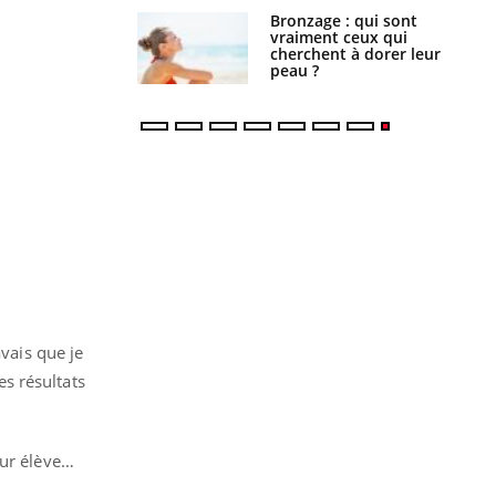
lage des horaires
Bronzage : qui sont
quel impact sur le
vraiment ceux qui
 ?
cherchent à dorer leur
peau ?
avais que je
es résultats
our élève…