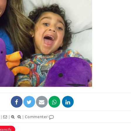
|
|
|
Commenter
ntensifs