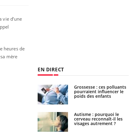
a vie d’une
appel
ze heures de
, sa mère
EN DIRECT
nce au gluten : les
Grossesse : ces polluants
es
pourraient influencer le
ndations de la
poids des enfants
ance cardiaque :
Autisme : pourquoi le
 mieux la
cerveau reconnaît-il les
r
visages autrement ?