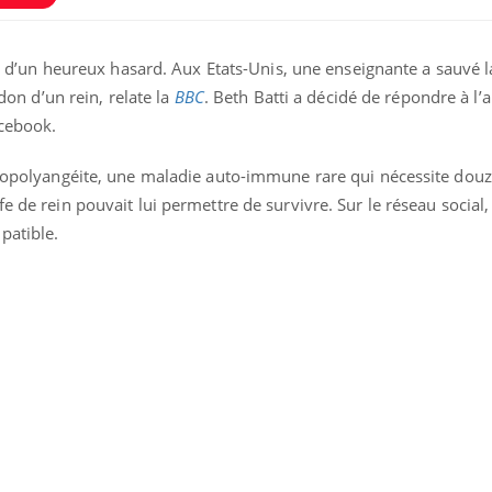
 et d’un heureux hasard. Aux Etats-Unis, une enseignante a sauvé l
 don d’un rein, relate la
BBC
. Beth Batti a décidé de répondre à l’
acebook.
icropolyangéite, une maladie auto-immune rare qui nécessite dou
e de rein pouvait lui permettre de survivre. Sur le réseau social
patible.
Bilan prévention : ce que
Intoléra
les kinés pourront
nouvell
bientôt faire
recomma
HAS
TDAH : quel est ce
Insuffis
traitement autorisé aux
comment
États-Unis ?
préveni